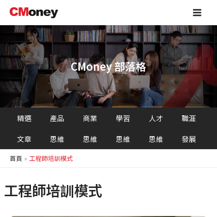
跳
Main
至
Men
主
要
內
容
CMoney 部落格
精選
產品
商業
學習
人才
職涯
文章
思維
思維
思維
思維
發展
首頁
工程師培訓模式
工程師培訓模式