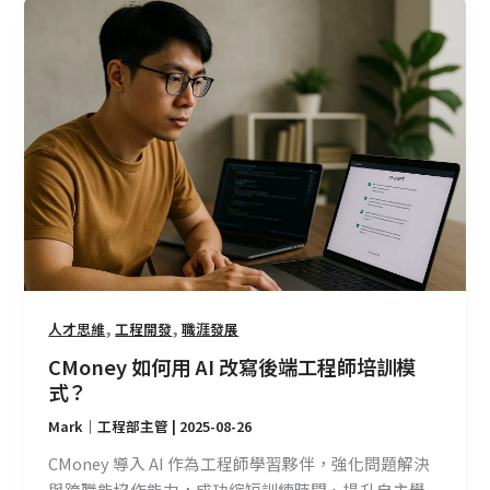
CMoney
如
何
用
AI
改
寫
後
端
工
程
師
培
,
,
人才思維
工程開發
職涯發展
訓
CMoney 如何用 AI 改寫後端工程師培訓模
模
式？
式？
Mark｜工程部主管
|
2025-08-26
CMoney 導入 AI 作為工程師學習夥伴，強化問題解決
與跨職能協作能力，成功縮短訓練時間、提升自主學