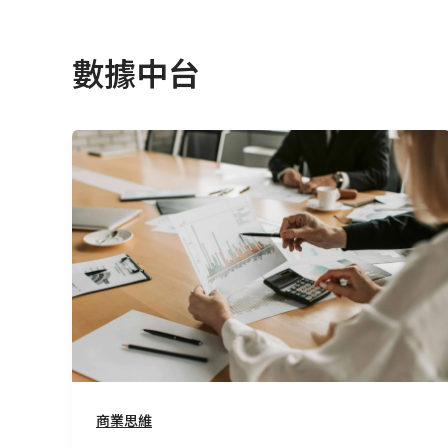
數據中台
為
什
麼
已
有
自
建
數
據
中
台，
商業思維
還