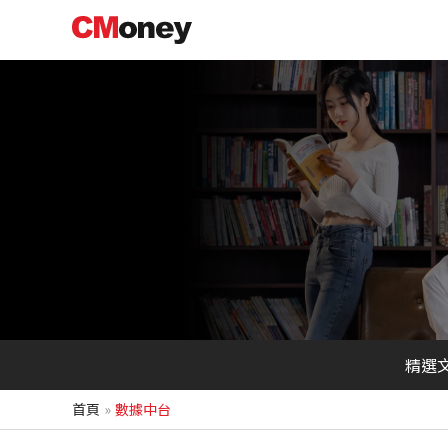
跳
至
主
要
內
容
精選
首頁
數據中台