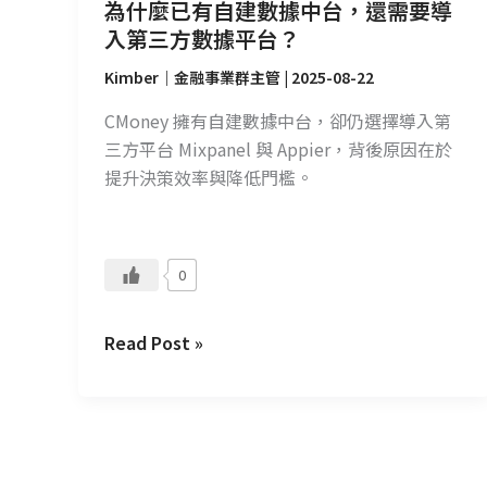
需
為什麼已有自建數據中台，還需要導
要
入第三方數據平台？
導
Kimber｜金融事業群主管
|
2025-08-22
入
第
CMoney 擁有自建數據中台，卻仍選擇導入第
三
三方平台 Mixpanel 與 Appier，背後原因在於
方
提升決策效率與降低門檻。
數
據
平
0
台？
Read Post »