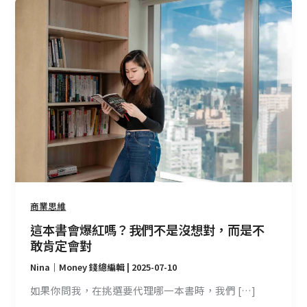
這
本
書
會
爆
紅
嗎？
我
們
不
是
沒
想
商業思維
對，
這本書會爆紅嗎？我們不是沒想對，而是不
而
敢肯定會對
是
Nina｜Money 錢總編輯
|
2025-07-10
不
敢
如果你問我，在挑選要代理哪一本書時，我們 […]
肯