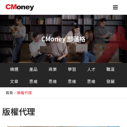
跳
Main
至
Men
主
要
內
容
CMoney 部落格
精選
產品
商業
學習
人才
職涯
文章
思維
思維
思維
思維
發展
首頁
版權代理
版權代理