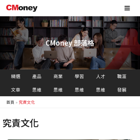
跳
Main
至
Men
主
要
內
容
CMoney 部落格
精選
產品
商業
學習
人才
職涯
文章
思維
思維
思維
思維
發展
首頁
究責文化
究責文化