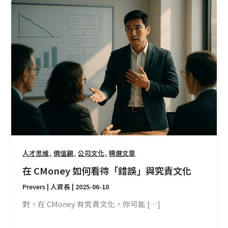
在
CMoney
如
何
看
待
「錯
誤」
與
究
責
文
化
,
,
,
人才思維
價值觀
公司文化
精選文章
在 CMoney 如何看待「錯誤」與究責文化
Prevers | 人資長
|
2025-06-10
對，在 CMoney 有究責文化，你可能 […]