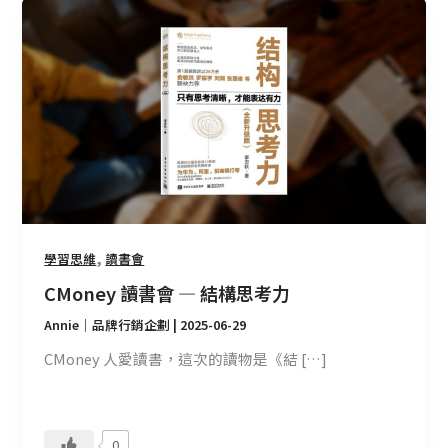
CMoney
讀
書
會
—
結
構
思
考
力
,
學習思維
讀書會
CMoney 讀書會 — 結構思考力
Annie｜品牌行銷企劃
|
2025-06-29
CMoney 人愛讀書，這次的讀物是《結 […]
0