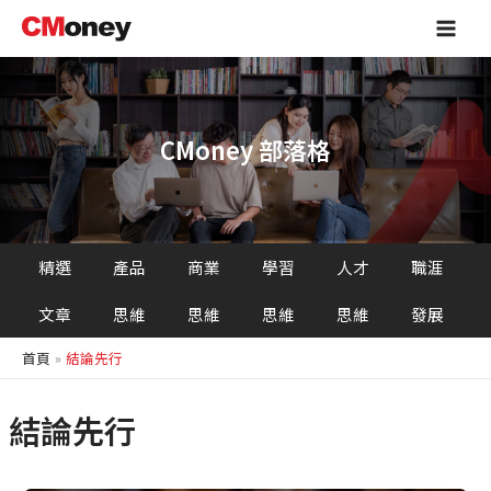
跳
Main
至
Men
主
要
內
容
CMoney 部落格
精選
產品
商業
學習
人才
職涯
文章
思維
思維
思維
思維
發展
首頁
結論先行
結論先行