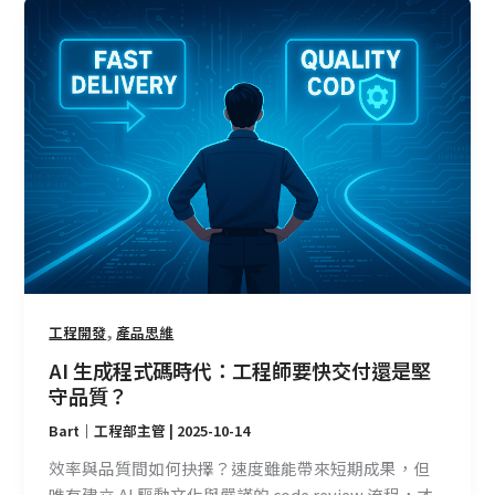
AI
生
成
程
式
碼
時
代：
工
程
師
要
快
,
工程開發
產品思維
交
AI 生成程式碼時代：工程師要快交付還是堅
付
守品質？
還
Bart｜工程部主管
|
2025-10-14
是
堅
效率與品質間如何抉擇？速度雖能帶來短期成果，但
守
唯有建立 AI 驅動文化與嚴謹的 code review 流程，才