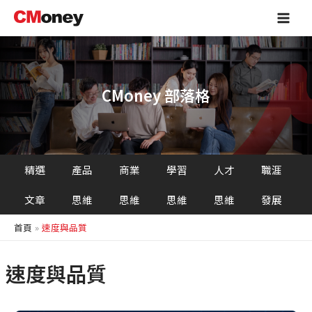
跳
Main
至
Men
主
要
內
容
CMoney 部落格
精選
產品
商業
學習
人才
職涯
文章
思維
思維
思維
思維
發展
首頁
速度與品質
速度與品質