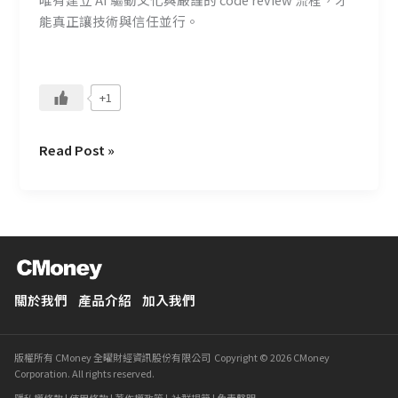
品
能真正讓技術與信任並行。
質？
+1
Read Post »
關於我們
產品介紹
加入我們
版權所有 CMoney 全曜財經資訊股份有限公司 Copyright © 2026 CMoney
Corporation. All rights reserved.
隱私權條款
|
使用條款
|
著作權政策
|
社群規範
|
免責聲明