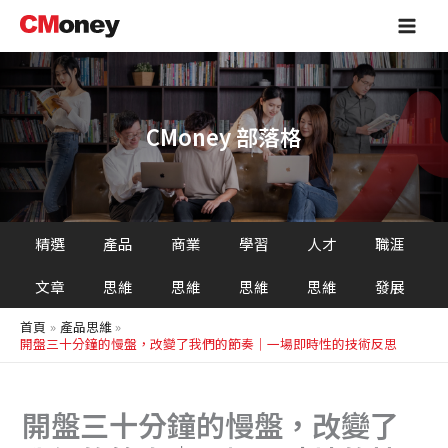
搜
跳
Main
尋
至
Men
主
要
內
容
CMoney 部落格
精選
產品
商業
學習
人才
職涯
文章
思維
思維
思維
思維
發展
首頁
產品思維
開盤三十分鐘的慢盤，改變了我們的節奏｜一場即時性的技術反思
開盤三十分鐘的慢盤，改變了