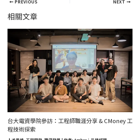
PREVIOUS
NEXT
相關文章
台大電資學院參訪：工程師職涯分享 & CMoney 工
程技術探索
人才思維
,
工程開發
,
職涯發展
| 作者:
Amber｜品牌經理