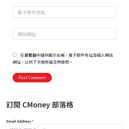
電
子
郵
件
網
地
站
址
網
址
在
瀏覽器
中儲存顯示名稱、電子郵件地址及個人網站
網址，以供下次發佈留言時使用。
Alternative:
訂閱 CMoney 部落格
Email Address
*