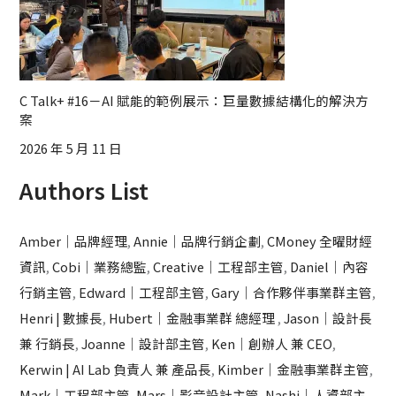
C Talk+ #16－AI 賦能的範例展示：巨量數據結構化的解決方
案
2026 年 5 月 11 日
Authors List
Amber｜品牌經理
,
Annie｜品牌行銷企劃
,
CMoney 全曜財經
資訊
,
Cobi｜業務總監
,
Creative｜工程部主管
,
Daniel｜內容
行銷主管
,
Edward｜工程部主管
,
Gary｜合作夥伴事業群主管
,
Henri | 數據長
,
Hubert｜金融事業群 總經理
,
Jason｜設計長
兼 行銷長
,
Joanne｜設計部主管
,
Ken｜創辦人 兼 CEO
,
Kerwin | AI Lab 負責人 兼 產品長
,
Kimber｜金融事業群主管
,
Mark｜工程部主管
,
Mars｜影音設計主管
,
Nashi｜人資部主