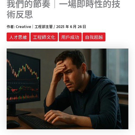
我們的節奏｜一場即時性的技
術反思
作者:
Creative｜工程部主管
/
2025 年 6 月 26 日
人才思維
工程師文化
用戶成功
自我超越