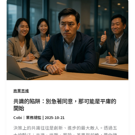
共
識
的
陷
阱：
別
急
著
同
意，
那
可
能
商業思維
是
共識的陷阱：別急著同意，那可能是平庸的
平
開始
庸
Cobi｜業務總監
|
2025-10-21
的
開
決策上的共識往往是創新、進步的最大敵人。透過五
始
大檢驗法：共識、挑戰、風險、差異與前瞻，帶你建