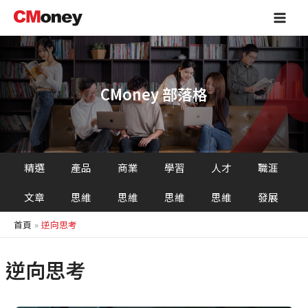
跳
Main
至
Men
主
要
內
容
CMoney 部落格
精選
產品
商業
學習
人才
職涯
文章
思維
思維
思維
思維
發展
首頁
逆向思考
逆向思考