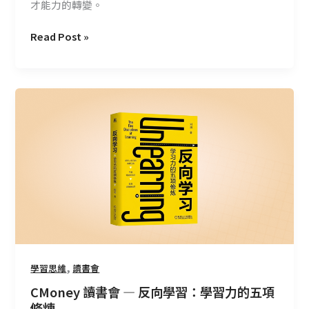
才能力的轉變。
Read Post »
CMoney
讀
書
會
—
反
向
學
習：
學
習
,
學習思維
讀書會
力
CMoney 讀書會 — 反向學習：學習力的五項
的
修煉