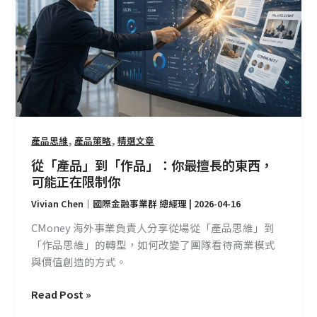
「作
決
品」：
勝
你
點？
最
擅
長
的
東
西，
,
,
產品思維
產品策略
精選文章
可
從「產品」到「作品」：你最擅長的東西，
能
可能正在限制你
正
Vivian Chen｜國際金融事業群 總經理
|
2026-04-16
在
限
CMoney 海外事業負責人分享從場從「產品思維」到
制
「作品思維」的轉型，如何改變了團隊看待商業模式
你
與價值創造的方式。
Read Post »