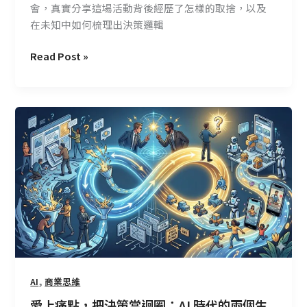
的
會，真實分享這場活動背後經歷了怎樣的取捨，以及
真
在未知中如何梳理出決策邏輯
實
決
Read Post »
策：
跨
海
愛
邀
上
約
痛
與
點，
雙
把
軌
決
備
策
案
當
的
迴
兩
圈：
難
AI
,
AI
商業思維
時
愛上痛點，把決策當迴圈：AI 時代的兩個生