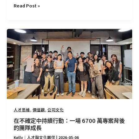
Read Post »
決
方
案
在
不
確
定
中
持
續
行
動：
一
場
,
,
人才思維
價值觀
公司文化
6700
在不確定中持續行動：一場 6700 萬專案背後
萬
的團隊成長
專
案
Kelly｜人才與文化夥伴
|
2026-05-06