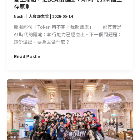
代
存原則
的
Nashi｜人資部主管
|
2026-05-14
兩
個
開場那句「Token 用不完，我超焦慮」——那其實是
生
AI 時代的隱喻：執行能力已經溢出。下一個問題是：
存
這份溢出，要拿去做什麼？
原
則
Read Post »
一
場
尾
牙，
讓
我
選
擇