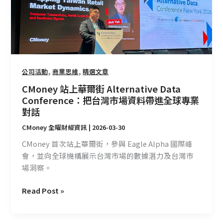
街
Alternative
Data
Conference：
把
台
,
,
公司活動
商業思維
精選文章
灣
CMoney 站上華爾街 Alternative Data
市
Conference：把台灣市場資料帶進全球專業
場
對話
資
料
CMoney 全曜財經資訊
|
2026-03-30
帶
CMoney 首次站上華爾街，參與 Eagle Alpha 國際峰
進
會，並向全球機構展示台灣市場的數據潛力及台灣市
全
場洞察。
球
專
Read Post »
業
對
話