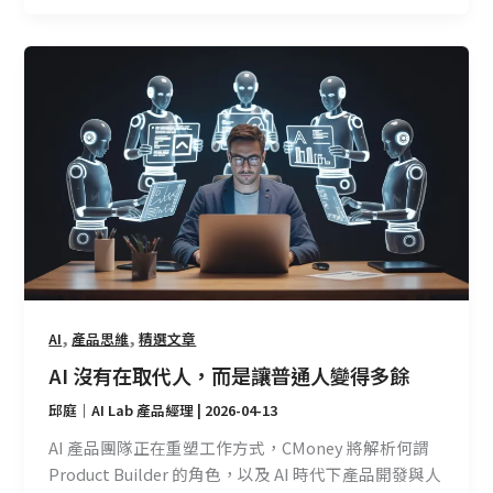
AI
沒
有
在
取
代
人，
而
是
讓
普
,
,
AI
產品思維
精選文章
通
AI 沒有在取代人，而是讓普通人變得多餘
人
變
邱庭｜AI Lab 產品經理
|
2026-04-13
得
AI 產品團隊正在重塑工作方式，CMoney 將解析何謂
多
Product Builder 的角色，以及 AI 時代下產品開發與人
餘