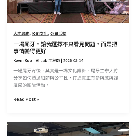
不
只
看
見
問
,
,
人才思維
公司文化
公司活動
題，
一場尾牙，讓我選擇不只看見問題，而是把
而
事情變得更好
是
Kevin Kuo｜AI Lab 工程師
|
2026-05-14
把
事
一場尾牙背後，其實是一場文化設計，尾牙主辦人將
情
分享如何透過細節與公平性，打造真正有參與感與歸
變
屬感的團隊活動。
得
更
Read Post »
好
C
Talk+