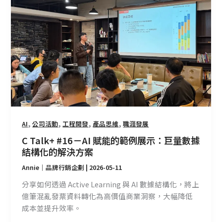
#16
－
AI
賦
能
的
範
例
展
示：
,
,
,
,
AI
公司活動
工程開發
產品思維
職涯發展
巨
量
C Talk+ #16－AI 賦能的範例展示：巨量數據
數
結構化的解決方案
據
Annie｜品牌行銷企劃
|
2026-05-11
結
構
分享如何透過 Active Learning 與 AI 數據結構化，將上
化
億筆混亂發票資料轉化為高價值商業洞察，大幅降低
的
成本並提升效率。
解