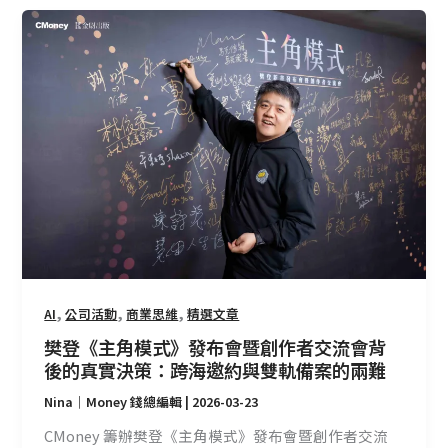
樊
登
《主
角
模
式》
發
布
會
暨
創
作
者
,
,
,
AI
公司活動
商業思維
精選文章
交
樊登《主角模式》發布會暨創作者交流會背
流
後的真實決策：跨海邀約與雙軌備案的兩難
會
Nina｜Money 錢總編輯
|
2026-03-23
背
後
CMoney 籌辦樊登《主角模式》發布會暨創作者交流