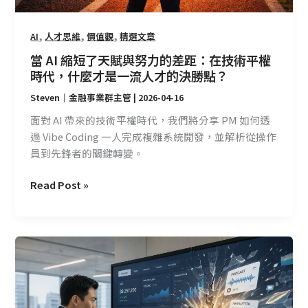
差
距：
,
,
,
AI
人才思維
價值觀
精選文章
在
當 AI 縮短了天賦與努力的差距：在技術平權
技
時代，什麼才是一流人才的決勝點？
術
Steven｜金融事業群主管
|
2026-04-16
平
權
面對 AI 帶來的技術平權時代，我們將分享 PM 如何透
時
過 Vibe Coding 一人完成複雜系統開發，並解析從操作
代，
員到先鋒者的關鍵轉變。
什
麼
Read Post »
才
是
一
從
流
「產
人
品」
才
到
的