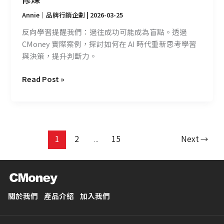
五
項
Annie｜品牌行銷企劃
|
2026-03-25
修
反向學習提醒我們：過往成功可能成為盲點。透過
煉
CMoney 實際案例，探討如何在 AI 時代重新思考學習
與決策，提升判斷力。
Read Post »
1
2
...
15
Next
→
關於我們
產品介紹
加入我們