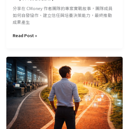
背
分享在 CMoney 作者團隊的專案實戰故事，團隊成員
後
如何自發協作、建立信任與培養決策能力，最終推動
的
成果產生
團
隊
Read Post »
成
長
當
AI
縮
短
了
天
賦
與
努
力
的