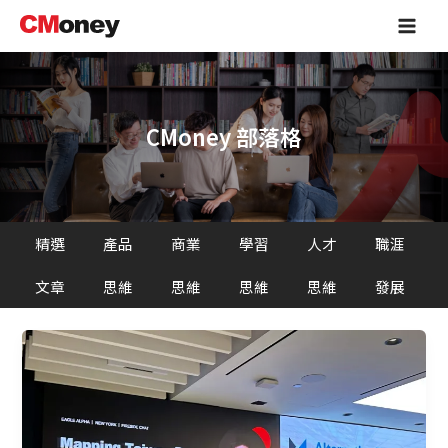
跳
Main
至
Men
主
要
內
容
CMoney 部落格
精選
產品
商業
學習
人才
職涯
文章
思維
思維
思維
思維
發展
CMoney
站
上
華
爾