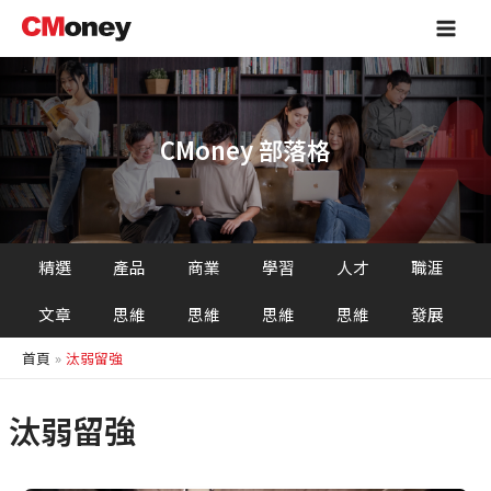
跳
Main
至
Men
主
要
內
容
CMoney 部落格
精選
產品
商業
學習
人才
職涯
文章
思維
思維
思維
思維
發展
首頁
汰弱留強
汰弱留強