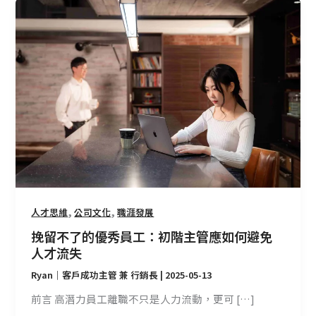
挽
留
不
了
的
優
秀
員
工：
初
階
主
管
,
,
人才思維
公司文化
職涯發展
應
挽留不了的優秀員工：初階主管應如何避免
如
人才流失
何
Ryan｜客戶成功主管 兼 行銷長
|
2025-05-13
避
免
前言 高潛力員工離職不只是人力流動，更可 […]
人