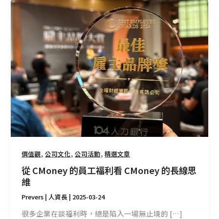
從
CMoney
的
員
工
福
利
看
CMoney
的
長
線
思
,
,
,
價值觀
公司文化
公司活動
精選文章
維
從 CMoney 的員工福利看 CMoney 的長線思
維
Prevers | 人資長
|
2025-03-24
很多企業在談福利時，總是陷入一場無止境的 […]