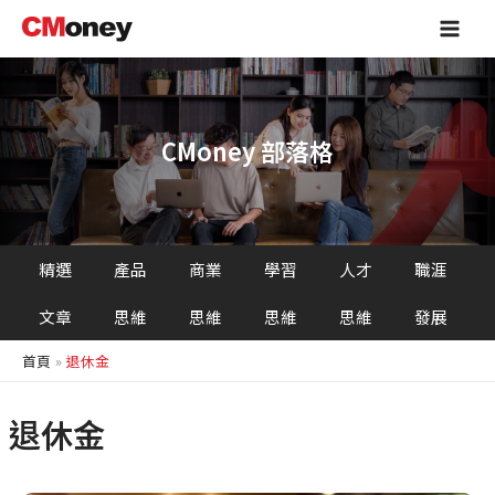
跳
Main
至
Men
主
要
內
容
CMoney 部落格
精選
產品
商業
學習
人才
職涯
文章
思維
思維
思維
思維
發展
首頁
退休金
退休金