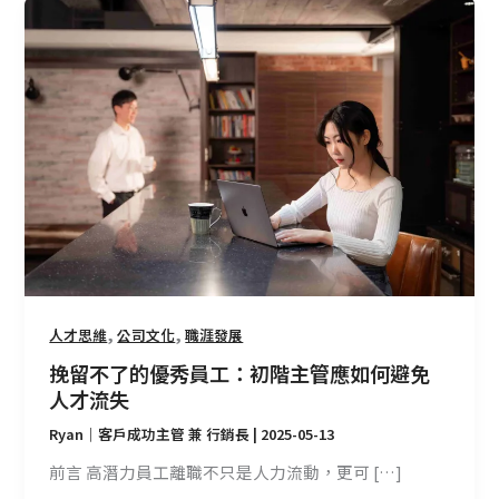
挽
留
不
了
的
優
秀
員
工：
初
階
主
管
,
,
人才思維
公司文化
職涯發展
應
挽留不了的優秀員工：初階主管應如何避免
如
人才流失
何
Ryan｜客戶成功主管 兼 行銷長
|
2025-05-13
避
免
前言 高潛力員工離職不只是人力流動，更可 […]
人