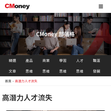
跳
Main
至
Men
主
要
內
容
CMoney 部落格
精選
產品
商業
學習
人才
職涯
文章
思維
思維
思維
思維
發展
首頁
高潛力人才流失
高潛力人才流失