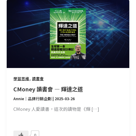
CMoney
讀
書
會
—
輝
達
之
道
,
學習思維
讀書會
CMoney 讀書會 — 輝達之道
Annie｜品牌行銷企劃
|
2025-03-26
CMoney 人愛讀書，這次的讀物是《輝 […]
0