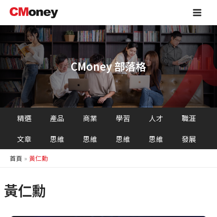
跳
Main
至
Men
主
要
內
容
CMoney 部落格
精選
產品
商業
學習
人才
職涯
文章
思維
思維
思維
思維
發展
首頁
黃仁勳
黃仁勳