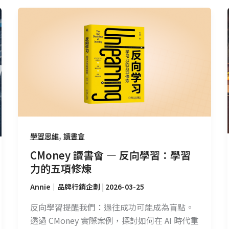
CMoney
讀
書
會
—
反
向
學
習：
學
,
學習思維
讀書會
習
CMoney 讀書會 — 反向學習：學習
力
力的五項修煉
的
五
Annie｜品牌行銷企劃
|
2026-03-25
項
反向學習提醒我們：過往成功可能成為盲點。
修
透過 CMoney 實際案例，探討如何在 AI 時代重
煉