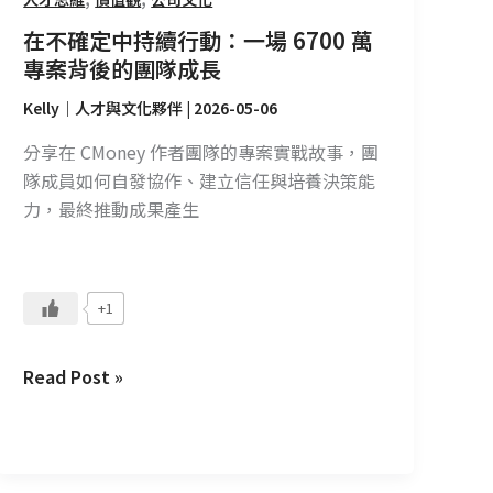
場
在不確定中持續行動：一場 6700 萬
6700
專案背後的團隊成長
萬
專
Kelly｜人才與文化夥伴
|
2026-05-06
案
分享在 CMoney 作者團隊的專案實戰故事，團
背
隊成員如何自發協作、建立信任與培養決策能
後
力，最終推動成果產生
的
團
隊
成
+1
長
Read Post »