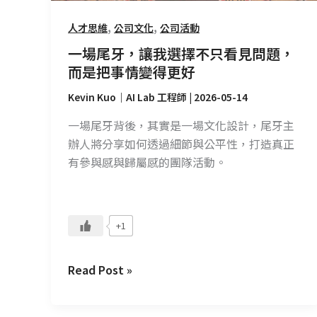
看
,
,
人才思維
公司文化
公司活動
見
問
一場尾牙，讓我選擇不只看見問題，
題，
而是把事情變得更好
而
Kevin Kuo｜AI Lab 工程師
|
2026-05-14
是
把
一場尾牙背後，其實是一場文化設計，尾牙主
事
辦人將分享如何透過細節與公平性，打造真正
情
有參與感與歸屬感的團隊活動。
變
得
更
+1
好
Read Post »