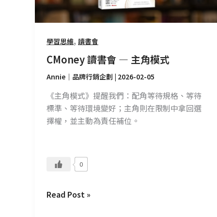
角
模
式
,
學習思維
讀書會
CMoney 讀書會 — 主角模式
Annie｜品牌行銷企劃
|
2026-02-05
《主角模式》提醒我們：配角等待規格、等待
標準、等待環境變好；主角則在限制中拿回選
擇權，並主動為責任補位。
0
Read Post »