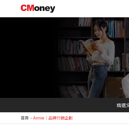
跳
至
主
要
內
容
精選
首頁
Annie｜品牌行銷企劃