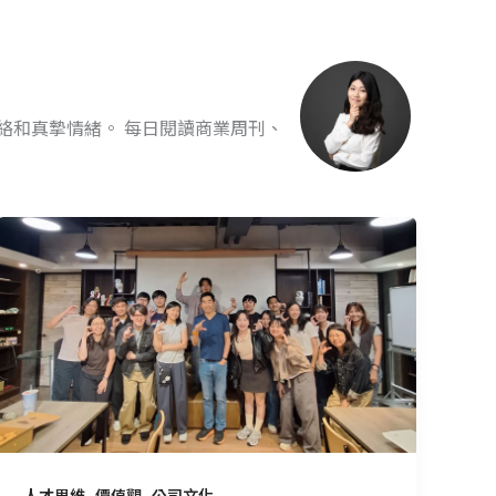
脈絡和真摯情緒。 每日閱讀商業周刊、
在
不
確
定
中
持
續
行
動：
一
,
,
人才思維
價值觀
公司文化