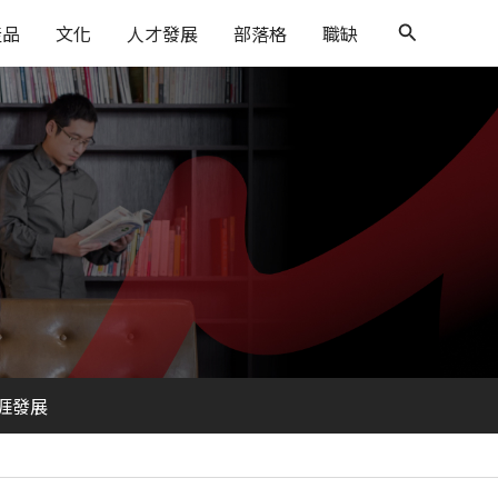
搜
產品
文化
人才發展
部落格
職缺
尋
涯發展