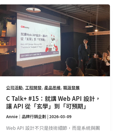
C
Talk+
#15：
就
講
Web
API
設
計，
讓
API
,
,
,
公司活動
工程開發
產品思維
職涯發展
從
C Talk+ #15：就講 Web API 設計，
「玄
讓 API 從「玄學」到「可預期」
學」
到
Annie｜品牌行銷企劃
|
2026-03-09
「可
Web API 設計不只是技術細節，而是系統與團
預