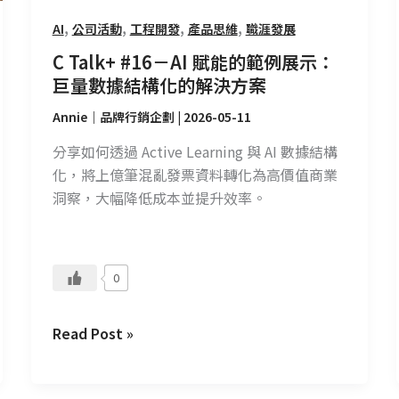
展
,
,
,
,
AI
公司活動
工程開發
產品思維
職涯發展
示：
C Talk+ #16－AI 賦能的範例展示：
巨
巨量數據結構化的解決方案
量
數
Annie｜品牌行銷企劃
|
2026-05-11
據
分享如何透過 Active Learning 與 AI 數據結構
結
化，將上億筆混亂發票資料轉化為高價值商業
構
洞察，大幅降低成本並提升效率。
化
的
解
決
0
方
案
Read Post »