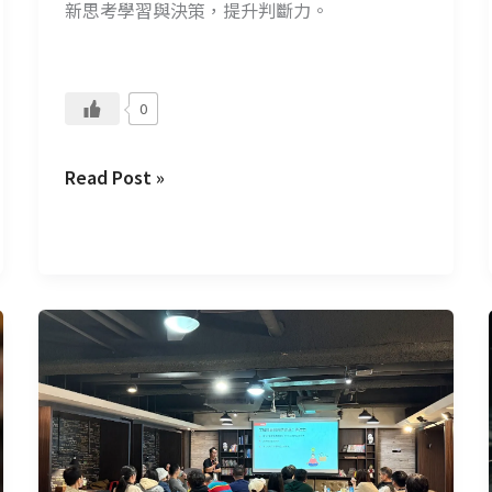
新思考學習與決策，提升判斷力。
0
Read Post »
C
Talk+
#14：
從
鋼
鐵