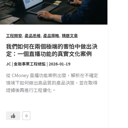
個
極
端
的
害
,
,
,
工程開發
產品思維
產品策略
精選文章
怕
中
我們如何在兩個極端的害怕中做出決
做
定：一個直播功能的真實文化案例
出
JC | 金融事業工程總監
|
2026-01-19
決
定：
從 CMoney 直播功能案例出發，解析在不確定
一
情境下如何做出高品質的產品決策，並在取得
個
證據後再進行工程優化。
直
播
功
0
能
的