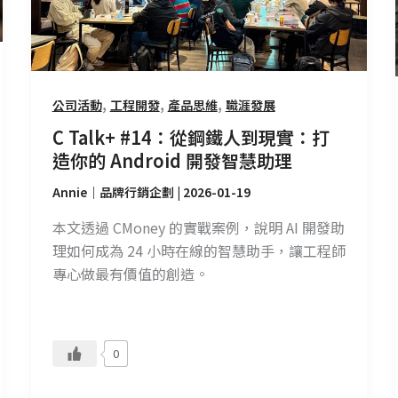
人
到
現
實：
打
,
,
,
公司活動
工程開發
產品思維
職涯發展
造
C Talk+ #14：從鋼鐵人到現實：打
你
造你的 Android 開發智慧助理
的
Android
Annie｜品牌行銷企劃
|
2026-01-19
開
本文透過 CMoney 的實戰案例，說明 AI 開發助
發
理如何成為 24 小時在線的智慧助手，讓工程師
智
專心做最有價值的創造。
慧
助
理
0