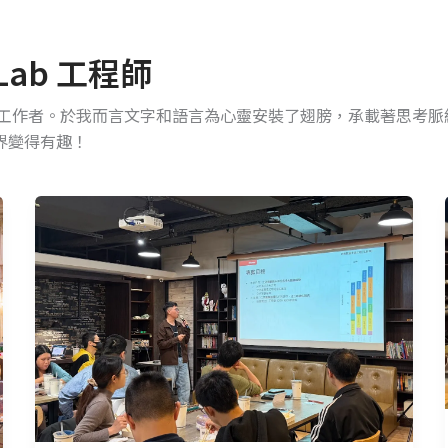
 Lab 工程師
技業行銷工作者。於我而言文字和語言為心靈安裝了翅膀，承載著思考
界變得有趣！
C
Talk+
#16
－
AI
賦
能
的
範
例