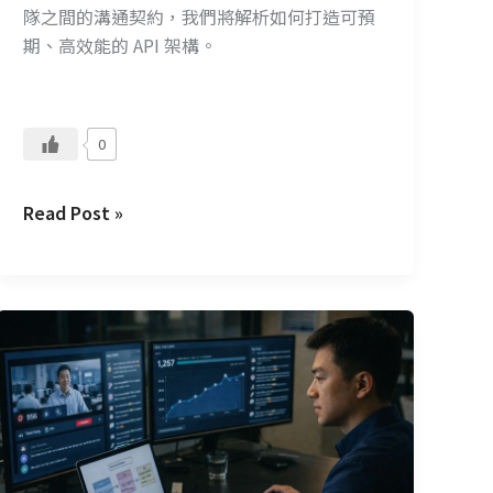
隊之間的溝通契約，我們將解析如何打造可預
期」
期、高效能的 API 架構。
0
Read Post »
我
們
如
何
在
兩