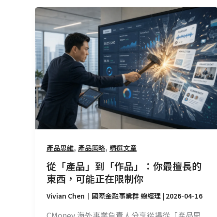
從
「產
品」
到
「作
品」：
你
最
擅
長
的
,
,
產品思維
產品策略
精選文章
東
西，
從「產品」到「作品」：你最擅長的
可
東西，可能正在限制你
能
Vivian Chen｜國際金融事業群 總經理
|
2026-04-16
正
在
CMoney 海外事業負責人分享從場從「產品思