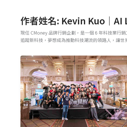
作者姓名: Kevin Kuo｜AI
現任 CMoney 品牌行銷企劃，是一個 6 年科
追蹤新科技，夢想成為推動科技潮流的領路人，讓世
一
場
尾
牙，
讓
我
選
擇
不
只