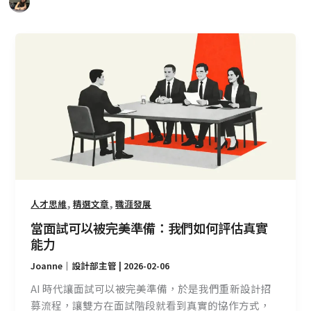
當
面
試
可
以
被
完
美
準
備：
,
,
人才思維
精選文章
職涯發展
我
們
當面試可以被完美準備：我們如何評估真實
如
能力
何
Joanne｜設計部主管
|
2026-02-06
評
AI 時代讓面試可以被完美準備，於是我們重新設計招
估
募流程，讓雙方在面試階段就看到真實的協作方式，
真