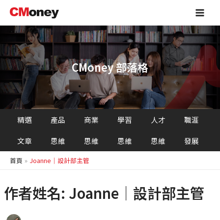
跳
Main
至
Men
主
要
內
容
CMoney 部落格
精選
產品
商業
學習
人才
職涯
文章
思維
思維
思維
思維
發展
首頁
Joanne｜設計部主管
作者姓名: Joanne｜設計部主管