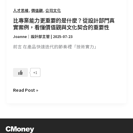
是
,
,
人才思維
價值觀
公司文化
什
麼？
比專業能力更重要的是什麼？從設計部門真
從
實案例，看懂價值觀與文化契合的重要性
設
Joanne｜設計部主管
|
2025-07-23
計
前言 在產品快速迭代的節奏裡「技術實力」
部
門
真
實
+1
案
例，
Read Post »
看
懂
價
值
觀
與
文