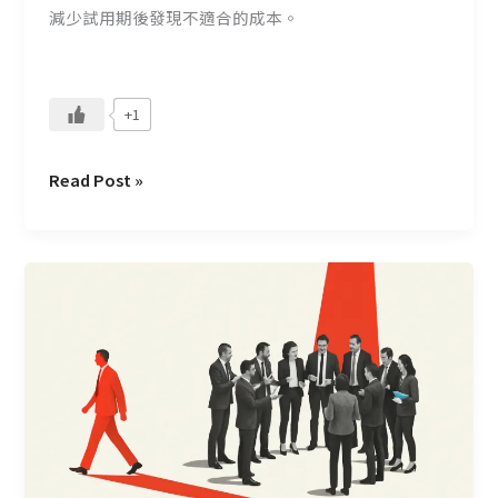
減少試用期後發現不適合的成本。
實
能
力
+1
Read Post »
比
專
業
能
力
更
重
要
的