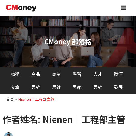
跳
Main
至
Men
主
要
內
容
CMoney 部落格
精選
產品
商業
學習
人才
職涯
文章
思維
思維
思維
思維
發展
首頁
Nienen｜工程部主管
作者姓名: Nienen｜工程部主管