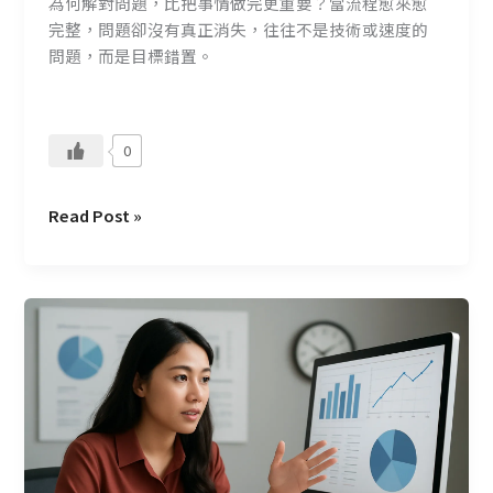
為何解對問題，比把事情做完更重要？當流程愈來愈
完整，問題卻沒有真正消失，往往不是技術或速度的
問題，而是目標錯置。
0
Read Post »
速
度
與
穩
定
的
抉