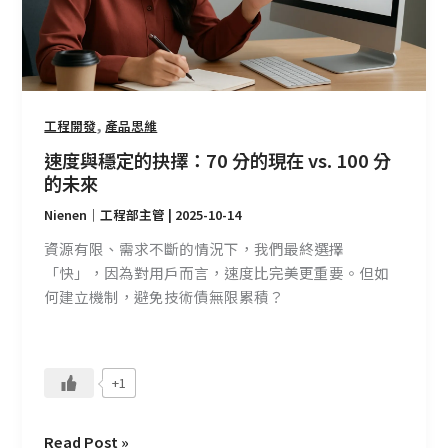
擇：
70
分
的
現
在
,
工程開發
產品思維
vs.
速度與穩定的抉擇：70 分的現在 vs. 100 分
100
的未來
分
Nienen｜工程部主管
|
2025-10-14
的
未
資源有限、需求不斷的情況下，我們最終選擇
來
「快」，因為對用戶而言，速度比完美更重要。但如
何建立機制，避免技術債無限累積？
+1
Read Post »