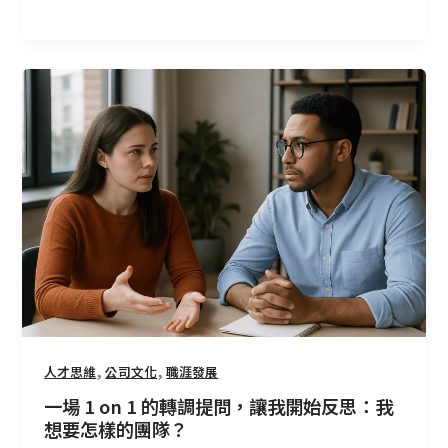
一
場
1
on
1
的
轉
調
提
問，
讓
我
開
,
,
人才思維
公司文化
職涯發展
始
一場 1 on 1 的轉調提問，讓我開始反思：我
反
想要怎樣的團隊？
思：