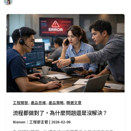
流
程
都
做
對
了，
為
什
麼
問
題
還
是
,
,
,
工程開發
產品思維
產品策略
精選文章
沒
流程都做對了，為什麼問題還是沒解決？
解
Nienen｜工程部主管
|
2026-02-06
決？