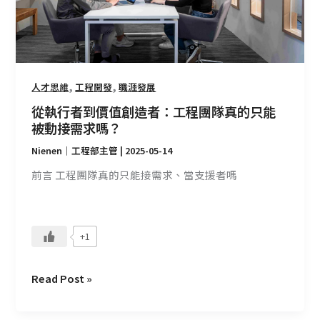
造
者：
工
程
團
,
,
人才思維
工程開發
職涯發展
隊
從執行者到價值創造者：工程團隊真的只能
真
被動接需求嗎？
的
Nienen｜工程部主管
|
2025-05-14
只
能
前言 工程團隊真的只能接需求、當支援者嗎
被
動
接
+1
需
求
嗎？
Read Post »