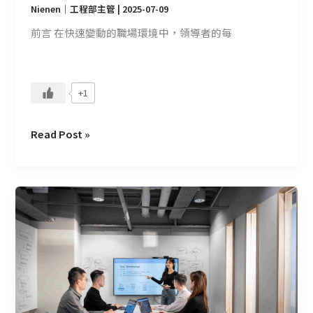
Nienen｜工程部主管
|
2025-07-09
我
想
前言 在快速變動的職場環境中，領導者的每
要
怎
樣
+1
的
團
隊？
Read Post »
從
執
行
者
到
價
值
創