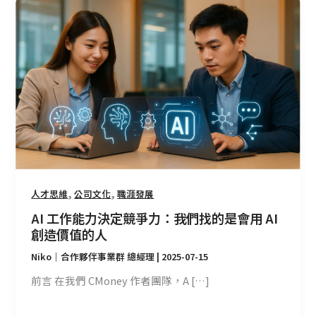
AI
工
作
能
力
決
定
競
爭
力：
我
們
,
,
人才思維
公司文化
職涯發展
找
AI 工作能力決定競爭力：我們找的是會用 AI
的
創造價值的人
是
Niko｜合作夥伴事業群 總經理
|
2025-07-15
會
用
前言 在我們 CMoney 作者團隊，A […]
AI
創