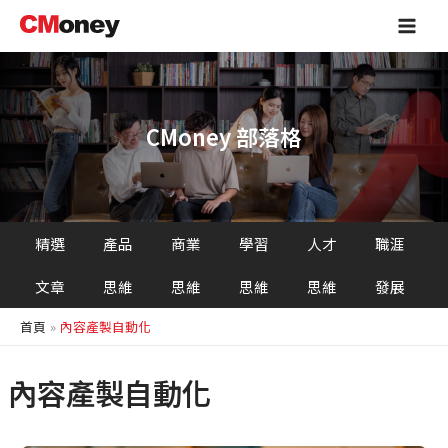
跳
Main
至
Men
主
要
內
容
CMoney 部落格
精選
產品
商業
學習
人才
職涯
文章
思維
思維
思維
思維
發展
首頁
內容產製自動化
內容產製自動化