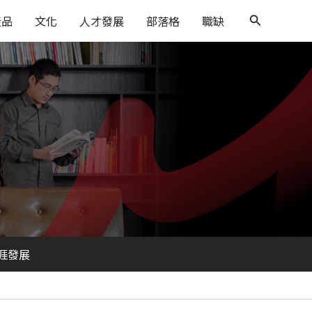
搜
產品
文化
人才發展
部落格
職缺
尋
涯發展