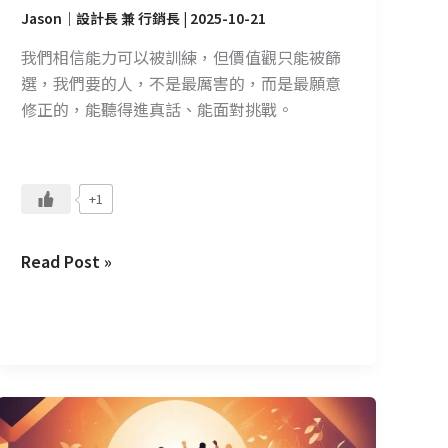
不
Jason｜設計長 兼 行銷長
|
2025-10-21
願
我們相信能力可以被訓練，但價值觀只能被篩
成
選，我們要的人，不是最厲害的，而是最願意
長
修正的，能聽得進真話、能面對挑戰。
的
價
值
觀
+1
Read Post »
為
什