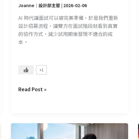
如
Joanne｜設計部主管
|
2026-02-06
何
AI 時代讓面試可以被完美準備，於是我們重新
評
設計招募流程，讓雙方在面試階段就看到真實
估
的協作方式，減少試用期後發現不適合的成
真
本。
實
能
力
+1
Read Post »
教
育