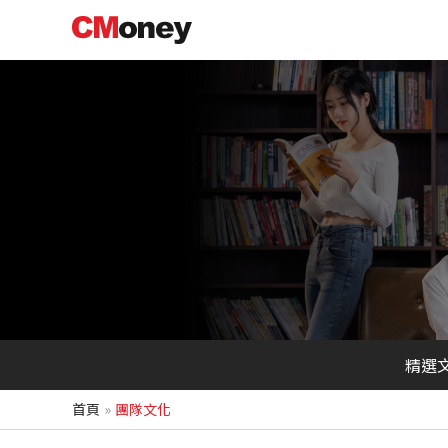
跳
至
主
要
內
容
精選
首頁
團隊文化