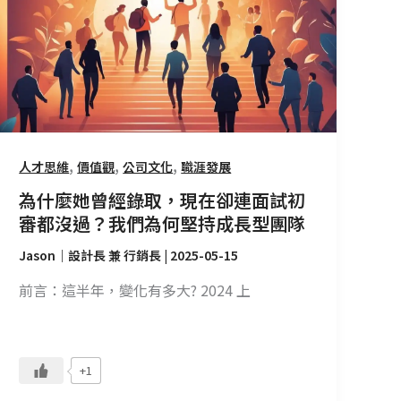
麼
她
曾
經
錄
取，
現
,
,
,
人才思維
價值觀
公司文化
職涯發展
在
為什麼她曾經錄取，現在卻連面試初
卻
審都沒過？我們為何堅持成長型團隊
連
面
Jason｜設計長 兼 行銷長
|
2025-05-15
試
前言：這半年，變化有多大? 2024 上
初
審
都
沒
+1
過？