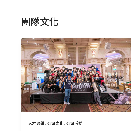
團隊文化
一
場
尾
牙，
讓
我
選
擇
不
只
看
,
,
人才思維
公司文化
公司活動
見