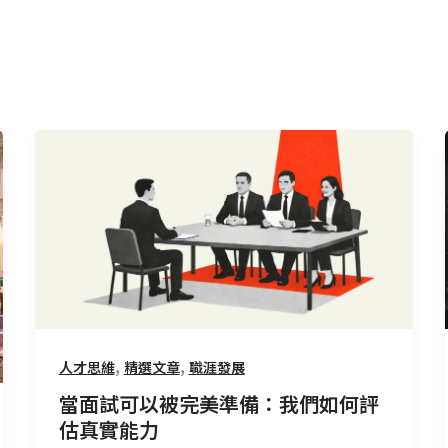
當
面
試
可
以
被
完
美
準
,
,
人才思維
精選文章
職涯發展
備：
當面試可以被完美準備：我們如何評
我
估真實能力
們