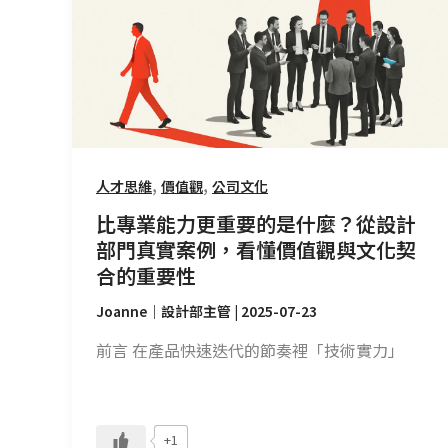
業
能
力
更
重
要
的
,
,
人才思維
價值觀
公司文化
是
比專業能力更重要的是什麼？從設計
什
部門真實案例，看懂價值觀與文化契
麼？
合的重要性
從
設
Joanne｜設計部主管
|
2025-07-23
計
前言 在產品快速迭代的節奏裡「技術實力」
部
門
真
實
+1