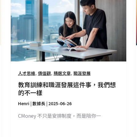
訓
練
和
職
涯
發
展
這
件
,
,
,
人才思維
價值觀
精選文章
職涯發展
事，
我
教育訓練和職涯發展這件事，我們想
們
的不一樣
想
Henri | 數據長
|
2025-06-26
的
不
CMoney 不只是安排制度，而是陪你一
一
樣