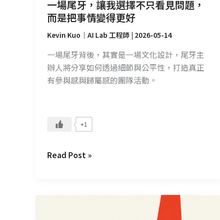
問
一場尾牙，讓我選擇不只看見問題，
題，
而是把事情變得更好
而
Kevin Kuo｜AI Lab 工程師
|
2026-05-14
是
把
一場尾牙背後，其實是一場文化設計，尾牙主
事
辦人將分享如何透過細節與公平性，打造真正
情
有參與感與歸屬感的團隊活動。
變
得
更
+1
好
Read Post »
比
專