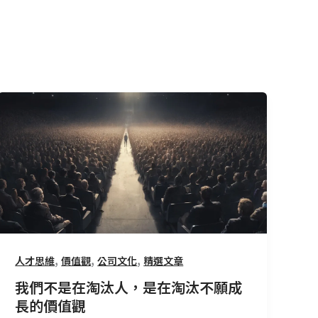
我
們
不
是
在
淘
汰
人，
是
,
,
,
人才思維
價值觀
公司文化
精選文章
在
我們不是在淘汰人，是在淘汰不願成
淘
長的價值觀
汰