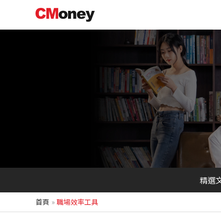
跳
至
主
要
內
容
精選
首頁
職場效率工具