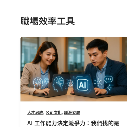
職場效率工具
AI
工
作
能
力
決
定
競
爭
力：
,
,
人才思維
公司文化
職涯發展
我
們
AI 工作能力決定競爭力：我們找的是