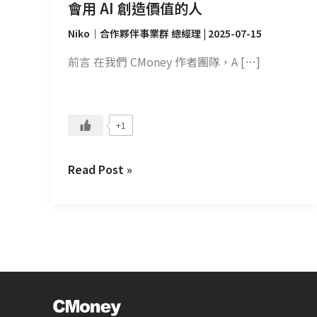
找
會用 AI 創造價值的人
的
Niko｜合作夥伴事業群 總經理
|
2025-07-15
是
會
前言 在我們 CMoney 作者團隊，A […]
用
AI
創
+1
造
價
Read Post »
值
的
人