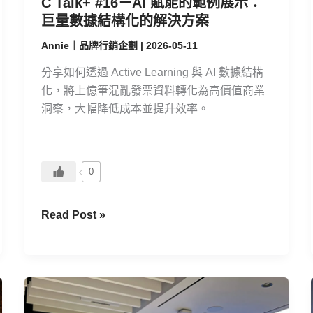
C Talk+ #16－AI 賦能的範例展示：
巨
巨量數據結構化的解決方案
量
數
Annie｜品牌行銷企劃
|
2026-05-11
據
分享如何透過 Active Learning 與 AI 數據結構
結
化，將上億筆混亂發票資料轉化為高價值商業
構
洞察，大幅降低成本並提升效率。
化
的
解
決
0
方
案
Read Post »
CMoney
站