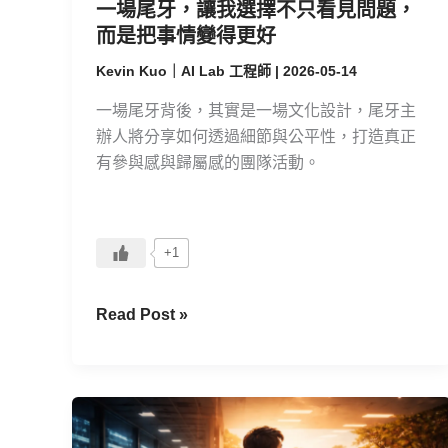
問
一場尾牙，讓我選擇不只看見問題，
題，
而是把事情變得更好
而
Kevin Kuo｜AI Lab 工程師
|
2026-05-14
是
把
一場尾牙背後，其實是一場文化設計，尾牙主
事
辦人將分享如何透過細節與公平性，打造真正
情
有參與感與歸屬感的團隊活動。
變
得
更
+1
好
Read Post »
當
AI