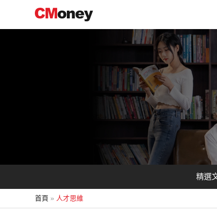
跳
至
主
要
內
容
精選
首頁
人才思維