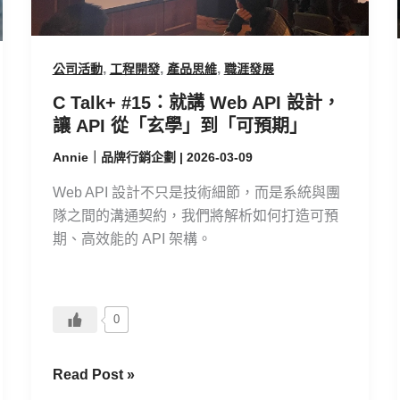
計，
讓
API
,
,
,
公司活動
工程開發
產品思維
職涯發展
從
C Talk+ #15：就講 Web API 設計，
「玄
讓 API 從「玄學」到「可預期」
學」
到
Annie｜品牌行銷企劃
|
2026-03-09
「可
Web API 設計不只是技術細節，而是系統與團
預
隊之間的溝通契約，我們將解析如何打造可預
期」
期、高效能的 API 架構。
0
Read Post »