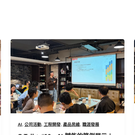
C
Talk+
#16
－
AI
賦
能
的
範
例
展
,
,
,
,
AI
公司活動
工程開發
產品思維
職涯發展
示：