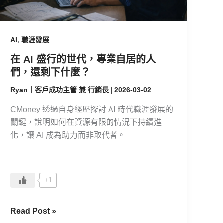
業
自
居
,
AI
職涯發展
的
在 AI 盛行的世代，專業自居的人
人
們，還剩下什麼？
們，
還
Ryan｜客戶成功主管 兼 行銷長
|
2026-03-02
剩
CMoney 透過自身經歷探討 AI 時代職涯發展的
下
關鍵，說明如何在資源有限的情況下持續進
什
化，讓 AI 成為助力而非取代者。
麼？
+1
Read Post »