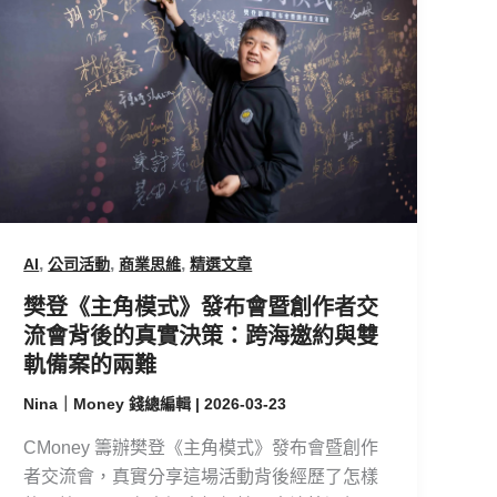
《主
角
模
式》
發
布
會
暨
創
,
,
,
AI
公司活動
商業思維
精選文章
作
者
樊登《主角模式》發布會暨創作者交
交
流會背後的真實決策：跨海邀約與雙
流
軌備案的兩難
會
Nina｜Money 錢總編輯
|
2026-03-23
背
後
CMoney 籌辦樊登《主角模式》發布會暨創作
的
者交流會，真實分享這場活動背後經歷了怎樣