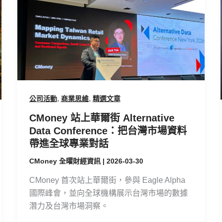
上
華
爾
街
Alternative
Data
Conference：
把
,
,
公司活動
商業思維
精選文章
台
CMoney 站上華爾街 Alternative
灣
Data Conference：把台灣市場資料
市
帶進全球專業對話
場
資
CMoney 全曜財經資訊
|
2026-03-30
料
CMoney 首次站上華爾街，參與 Eagle Alpha
帶
國際峰會，並向全球機構展示台灣市場的數據
進
潛力及台灣市場洞察。
全