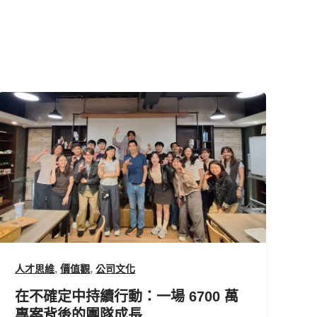
在
不
確
定
中
持
續
行
動：
一
,
,
人才思維
價值觀
公司文化
場
在不確定中持續行動：一場 6700 萬
6700
專案背後的團隊成長