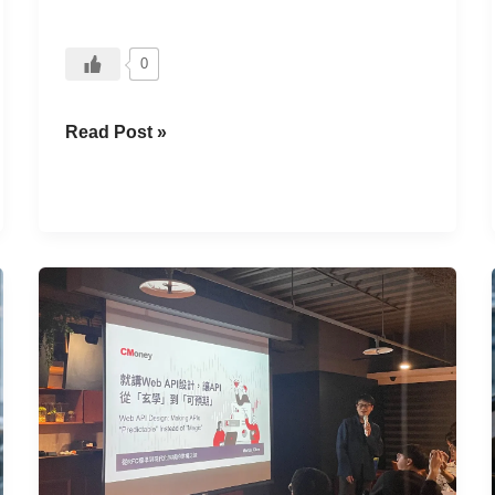
球
專
業
0
對
話
Read Post »
C
Talk+
#15：
就
講
Web
API
設