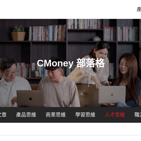
CMoney 部落格
文章
產品思維
商業思維
學習思維
人才思維
職