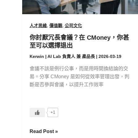
CMoney，
你
甚
,
,
人才思維
價值觀
公司文化
至
可
你討厭冗長會議？在 CMoney，你甚
以
至可以選擇退出
選
Kerwin | AI Lab 負責人 兼 產品長
|
2026-03-19
擇
退
會議不該是例行公事，而是用時間換結論的交
出
易。分享 CMoney 是如何從效率管理出發，判
斷是否參與會議，以提升工作效率
+1
Read Post »