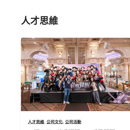
人才思維
一
場
尾
牙，
讓
我
選
擇
不
只
看
,
,
人才思維
公司文化
公司活動
見