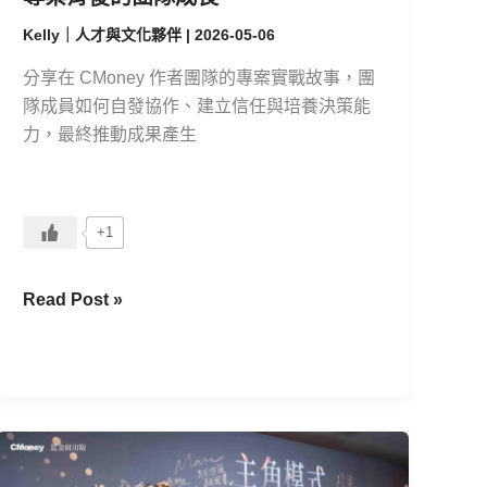
萬
專
Kelly｜人才與文化夥伴
|
2026-05-06
案
分享在 CMoney 作者團隊的專案實戰故事，團
背
隊成員如何自發協作、建立信任與培養決策能
後
力，最終推動成果產生
的
團
隊
成
+1
長
Read Post »
樊
登