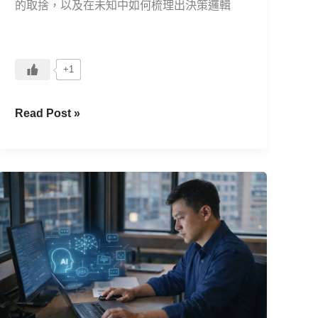
真
的取捨，以及在未知中如何梳理出決策邏輯
實
決
策：
+1
跨
海
Read Post »
邀
約
與
雙
在
軌
AI
備
盛
案
行
的
的
兩
世
難
代，
專