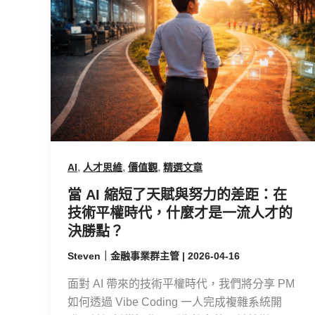
縮
短
了
天
賦
與
努
力
的
,
,
,
AI
人才思維
價值觀
精選文章
差
距：
當 AI 縮短了天賦與努力的差距：在
在
技術平權時代，什麼才是一流人才的
技
決勝點？
術
Steven｜金融事業群主管
|
2026-04-16
平
權
面對 AI 帶來的技術平權時代，我們將分享 PM
時
如何透過 Vibe Coding 一人完成複雜系統開