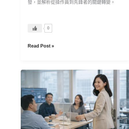
代，
發，並解析從操作員到先鋒者的關鍵轉變。
什
麼
才
0
是
一
Read Post »
流
人
才
的
你
決
討
勝
厭
點？
冗
長
會
議？
在