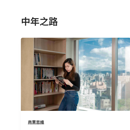
中年之路
這
本
書
會
爆
紅
嗎？
我
們
不
是
商業思維
沒