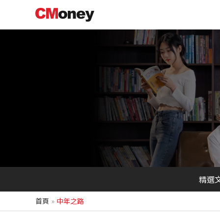
跳
至
主
要
內
容
精選
首頁
中年之路