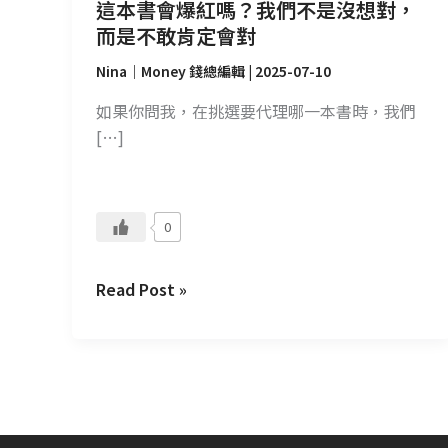
想
這本書會爆紅嗎？我們不是沒想對，
對，
而是不敢肯定會對
而
Nina｜Money 錢總編輯
|
2025-07-10
是
不
如果你問我，在挑選要代理哪一本書時，我們
敢
[…]
肯
定
會
0
對
Read Post »