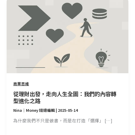
從
理
財
出
發，
走
向
人
生
全
圖：
我
商業思維
們
從理財出發，走向人生全圖：我們的內容轉
的
型進化之路
內
Nina｜Money 錢總編輯
|
2025-05-14
容
轉
為什麼我們不只是做書，而是在打造「選擇」 […]
型
進