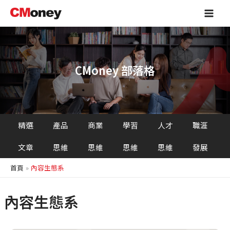
跳
Main
至
Men
主
要
內
容
CMoney 部落格
精選
產品
商業
學習
人才
職涯
文章
思維
思維
思維
思維
發展
首頁
內容生態系
內容生態系