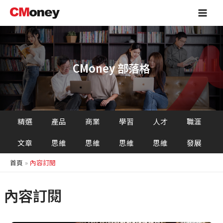
跳
Main
至
Men
主
要
內
容
CMoney 部落格
精選
產品
商業
學習
人才
職涯
文章
思維
思維
思維
思維
發展
首頁
內容訂閱
內容訂閱