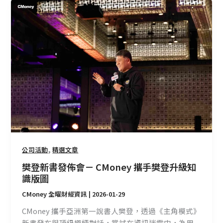
樊
登
新
書
發
佈
會
－
CMoney
攜
手
樊
登
,
公司活動
精選文章
升
樊登新書發佈會－ CMoney 攜手樊登升級知
級
識版圖
知
CMoney 全曜財經資訊
|
2026-01-29
識
版
CMoney 攜手亞洲第一說書人樊登，透過《主角模式》
圖
新書發布與頂級導師對話，嘗試在資訊迷霧中，為用