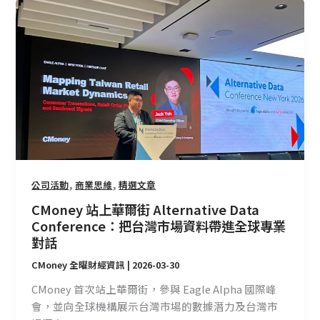
CMoney
站
上
華
爾
街
Alternative
Data
Conference：
把
台
,
,
公司活動
商業思維
精選文章
灣
CMoney 站上華爾街 Alternative Data
市
Conference：把台灣市場資料帶進全球專業
場
對話
資
料
CMoney 全曜財經資訊
|
2026-03-30
帶
CMoney 首次站上華爾街，參與 Eagle Alpha 國際峰
進
會，並向全球機構展示台灣市場的數據潛力及台灣市
全