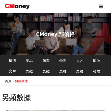
跳
Main
至
Men
主
要
內
容
CMoney 部落格
精選
產品
商業
學習
人才
職涯
文章
思維
思維
思維
思維
發展
首頁
另類數據
另類數據