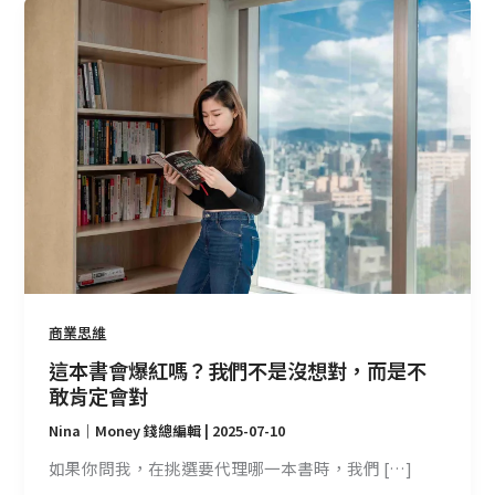
這
本
書
會
爆
紅
嗎？
我
們
不
是
沒
想
商業思維
對，
這本書會爆紅嗎？我們不是沒想對，而是不
而
敢肯定會對
是
Nina｜Money 錢總編輯
|
2025-07-10
不
敢
如果你問我，在挑選要代理哪一本書時，我們 […]
肯