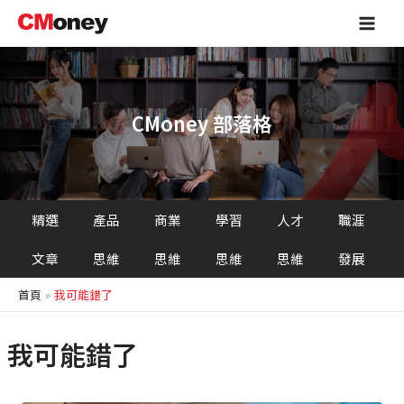
跳
Main
至
Men
主
要
內
容
CMoney 部落格
精選
產品
商業
學習
人才
職涯
文章
思維
思維
思維
思維
發展
首頁
我可能錯了
我可能錯了