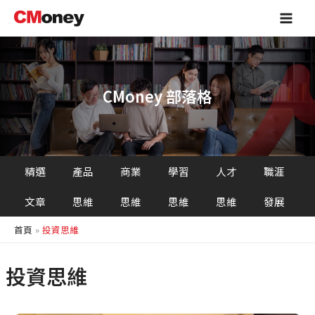
跳
Main
至
Men
主
要
內
容
CMoney 部落格
精選
產品
商業
學習
人才
職涯
文章
思維
思維
思維
思維
發展
首頁
投資思維
投資思維