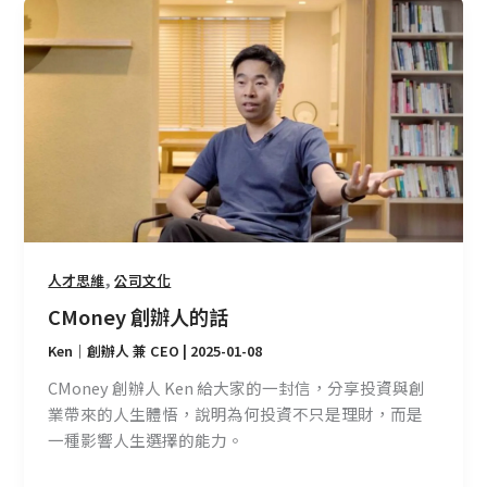
CMoney
創
辦
人
的
話
,
人才思維
公司文化
CMoney 創辦人的話
Ken｜創辦人 兼 CEO
|
2025-01-08
CMoney 創辦人 Ken 給大家的一封信，分享投資與創
業帶來的人生體悟，說明為何投資不只是理財，而是
一種影響人生選擇的能力。