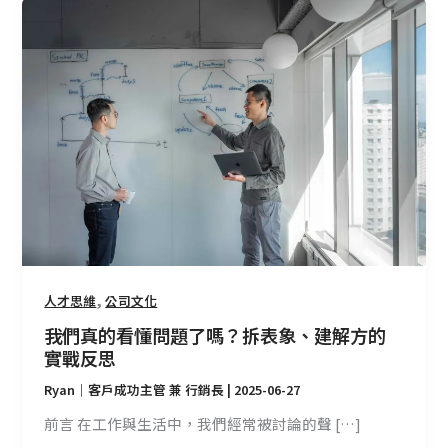
我
們
真
的
看
懂
問
題
了
嗎？
拆
表
象、
,
人才思維
公司文化
建
我們真的看懂問題了嗎？拆表象、建解方的
解
實戰反思
方
Ryan｜客戶成功主管 兼 行銷長
|
2025-06-27
的
實
前言 在工作與生活中，我們經常被討論的聲 […]
戰