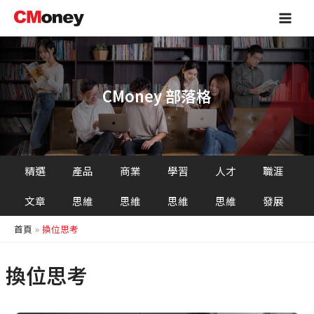
跳
Main
至
Men
主
要
內
容
CMoney 部落格
精選
產品
商業
學習
人才
職涯
文章
思維
思維
思維
思維
發展
首頁
換位思考
換位思考