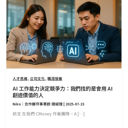
AI
工
作
能
力
決
定
競
爭
力：
我
們
,
,
人才思維
公司文化
職涯發展
找
AI 工作能力決定競爭力：我們找的是會用 AI
的
創造價值的人
是
Niko｜合作夥伴事業群 總經理
|
2025-07-15
會
用
前言 在我們 CMoney 作者團隊，A […]
AI
創