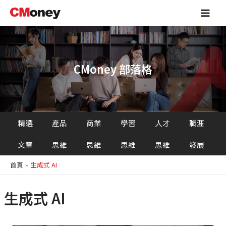
跳
Main
至
Men
主
要
內
容
CMoney 部落格
精選
產品
商業
學習
人才
職涯
文章
思維
思維
思維
思維
發展
首頁
生成式 AI
生成式 AI