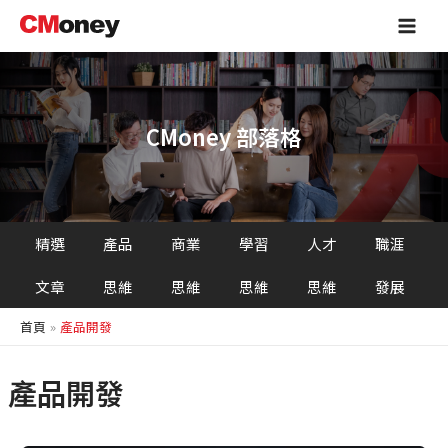
跳
Main
至
Men
主
要
內
容
CMoney 部落格
精選
產品
商業
學習
人才
職涯
文章
思維
思維
思維
思維
發展
首頁
產品開發
產品開發