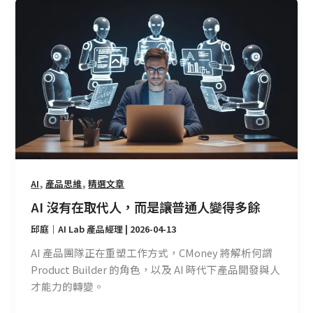
AI
沒
有
在
取
代
人，
而
是
讓
普
,
,
AI
產品思維
精選文章
通
AI 沒有在取代人，而是讓普通人變得多餘
人
變
邱庭｜AI Lab 產品經理
|
2026-04-13
得
AI 產品團隊正在重塑工作方式，CMoney 將解析何謂
多
Product Builder 的角色，以及 AI 時代下產品開發與人
餘
才能力的轉變。