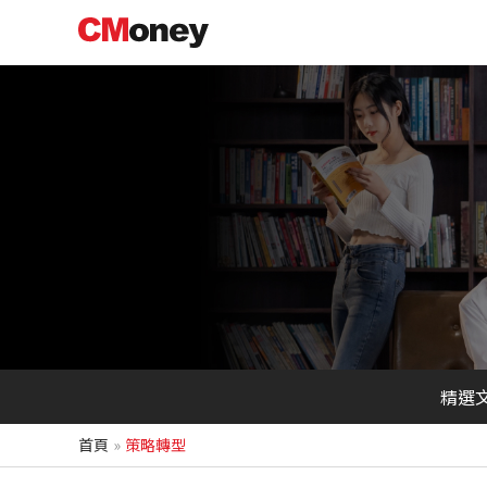
跳
至
主
要
內
容
精選
首頁
策略轉型