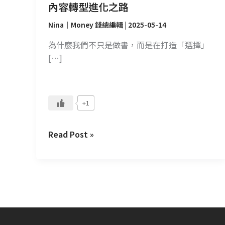
們
內容轉型進化之路
的
Nina｜Money 錢總編輯
|
2025-05-14
內
容
為什麼我們不只是做書，而是在打造「選擇」
轉
[…]
型
進
化
+1
之
路
Read Post »