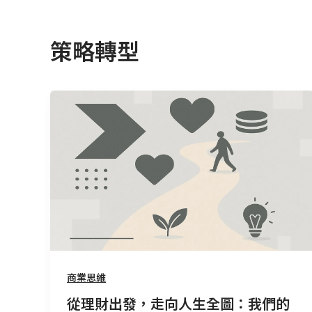
策略轉型
從
理
財
出
發，
走
向
人
生
全
商業思維
圖：
我
從理財出發，走向人生全圖：我們的