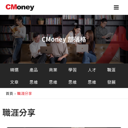
跳
Main
至
Men
主
要
內
容
CMoney 部落格
精選
產品
商業
學習
人才
職涯
文章
思維
思維
思維
思維
發展
首頁
職涯分享
職涯分享