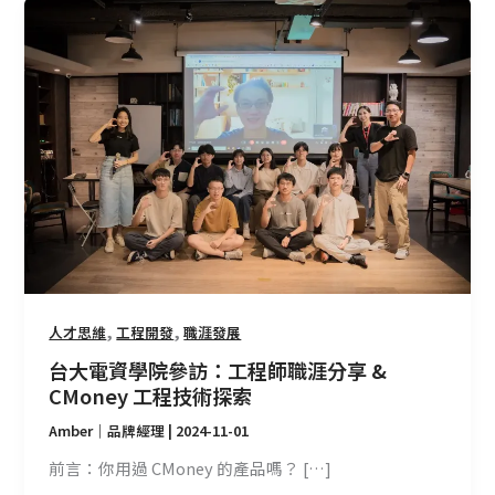
台
大
電
資
學
院
參
訪：
工
程
師
職
涯
,
,
人才思維
工程開發
職涯發展
分
台大電資學院參訪：工程師職涯分享 &
享
CMoney 工程技術探索
&
Amber｜品牌經理
|
2024-11-01
CMoney
工
前言：你用過 CMoney 的產品嗎？ […]
程