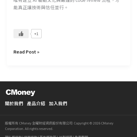
品
能真正讓技術與信任並行。
質？
+1
Read Post »
關於我們
產品介紹
加入我們
版權所有 CMoney 全曜財經資訊股份有限公司 Copyright © 2026 CMoney
Corporation. All rights reserved.
隱私權條款
|
使用條款
|
著作權政策
|
社群規範
|
免責聲明