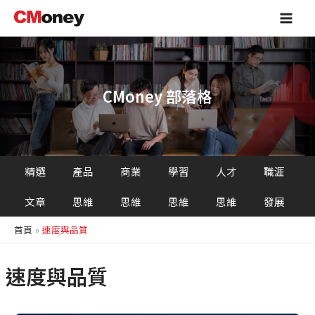
跳
Main
至
Men
主
要
內
容
CMoney 部落格
精選
產品
商業
學習
人才
職涯
文章
思維
思維
思維
思維
發展
首頁
速度與品質
速度與品質