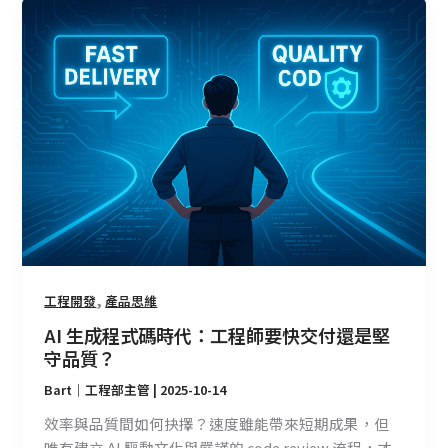
AI
生
成
程
式
碼
時
代：
工
程
師
要
快
,
工程開發
產品思維
交
AI 生成程式碼時代：工程師要快交付還是堅
付
守品質？
還
Bart｜工程部主管
|
2025-10-14
是
堅
效率與品質間如何抉擇？速度雖能帶來短期成果，但
守
唯有建立 AI 驅動文化與嚴謹的 code review 流程，才