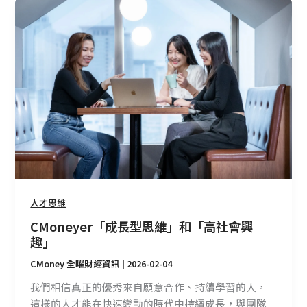
CMoneyer「成
長
型
思
維」
和
「高
社
會
興
趣」
人才思維
CMoneyer「成長型思維」和「高社會興
趣」
CMoney 全曜財經資訊
|
2026-02-04
我們相信真正的優秀來自願意合作、持續學習的人，
這樣的人才能在快速變動的時代中持續成長，與團隊