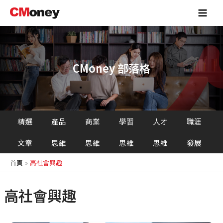
跳
Main
至
Men
主
要
內
容
CMoney 部落格
精選
產品
商業
學習
人才
職涯
文章
思維
思維
思維
思維
發展
首頁
高社會興趣
高社會興趣