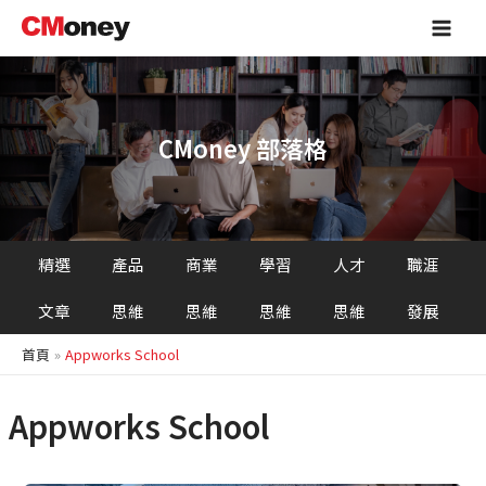
跳
Main
至
Men
主
要
內
容
CMoney 部落格
精選
產品
商業
學習
人才
職涯
文章
思維
思維
思維
思維
發展
首頁
Appworks School
Appworks School