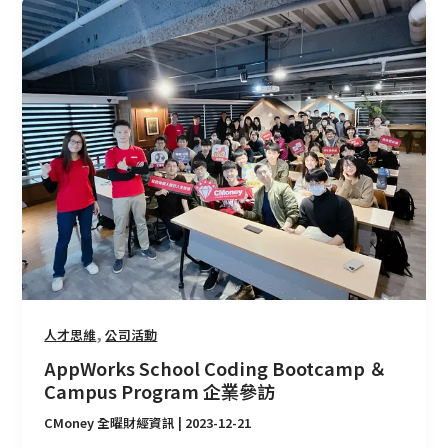
AppWorks
School
Coding
Bootcamp
＆
Campus
Program
企
業
參
訪
,
人才思維
公司活動
AppWorks School Coding Bootcamp ＆
Campus Program 企業參訪
CMoney 全曜財經資訊
|
2023-12-21