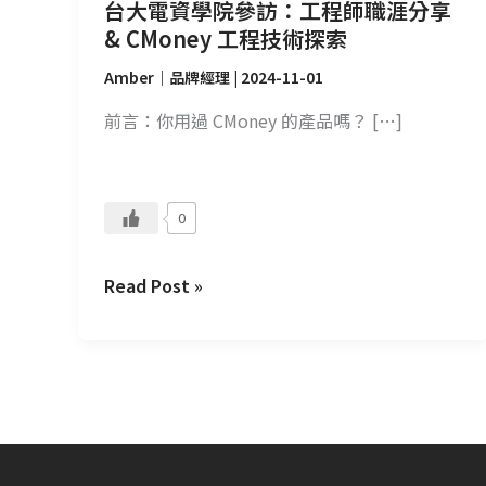
涯
台大電資學院參訪：工程師職涯分享
分
& CMoney 工程技術探索
享
Amber｜品牌經理
|
2024-11-01
&
CMoney
前言：你用過 CMoney 的產品嗎？ […]
工
程
技
0
術
探
Read Post »
索