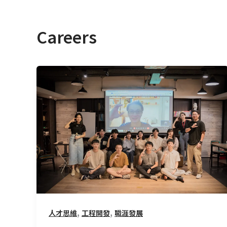
Careers
台
大
電
資
學
院
參
訪：
工
程
師
,
,
人才思維
工程開發
職涯發展
職