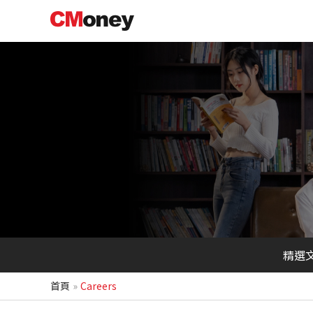
跳
至
主
要
內
容
精選
首頁
Careers