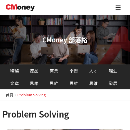
跳
Main
至
Men
主
要
內
容
CMoney 部落格
精選
產品
商業
學習
人才
職涯
文章
思維
思維
思維
思維
發展
首頁
Problem Solving
Problem Solving