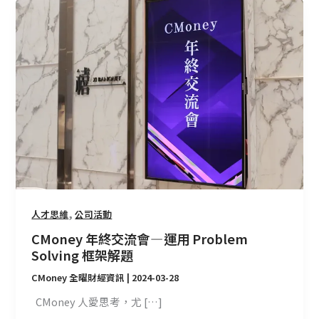
CMoney
年
終
交
流
會
—
運
用
Problem
Solving
框
架
,
人才思維
公司活動
解
CMoney 年終交流會 — 運用 Problem
題
Solving 框架解題
CMoney 全曜財經資訊
|
2024-03-28
CMoney 人愛思考，尤 […]