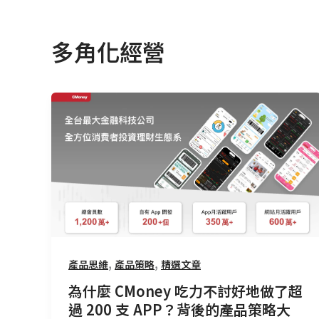
多角化經營
為
什
麼
CMoney
吃
力
不
討
好
,
,
產品思維
產品策略
精選文章
地
做
為什麼 CMoney 吃力不討好地做了超
了
過 200 支 APP？背後的產品策略大