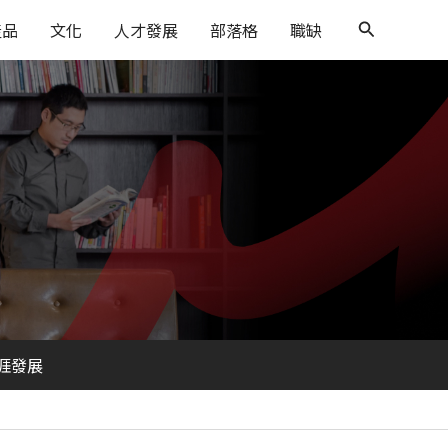
搜
產品
文化
人才發展
部落格
職缺
尋
涯發展