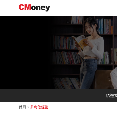
跳
至
主
要
內
容
精選
首頁
多角化經營