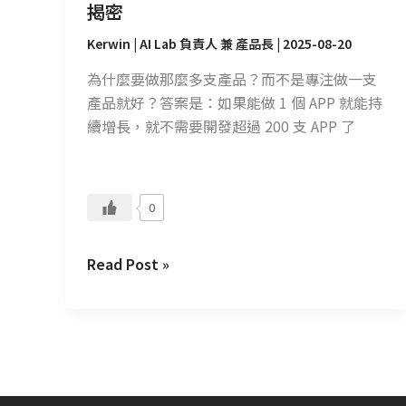
超
揭密
過
Kerwin | AI Lab 負責人 兼 產品長
|
2025-08-20
200
支
為什麼要做那麼多支產品？而不是專注做一支
APP？
產品就好？答案是：如果能做 1 個 APP 就能持
背
續增長，就不需要開發超過 200 支 APP 了
後
的
產
0
品
策
Read Post »
略
大
揭
密