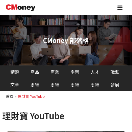
跳
Main
至
Men
主
要
內
容
CMoney 部落格
精選
產品
商業
學習
人才
職涯
文章
思維
思維
思維
思維
發展
首頁
理財寶 YouTube
理財寶 YouTube