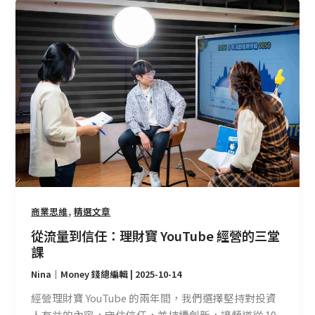
從
流
量
到
信
任：
理
財
寶
YouTube
經
營
的
,
商業思維
精選文章
三
從流量到信任：理財寶 YouTube 經營的三堂
堂
課
課
Nina｜Money 錢總編輯
|
2025-10-14
經營理財寶 YouTube 的兩年間，我們選擇堅持對投資
人有益的內容，守住信任，並持續創新，讓頻道從 19