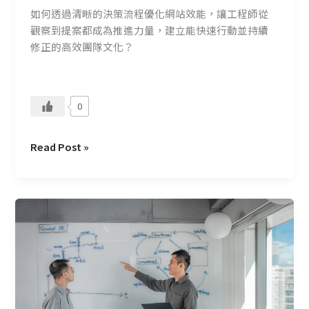
成
如何透過清晰的決策流程優化網站效能，讓工程師從
果
觀察到提案都成為推進力量，建立能快速行動並持續
的
修正的高效團隊文化？
關
鍵
0
Read Post »
從
技
術
的
選
擇
到