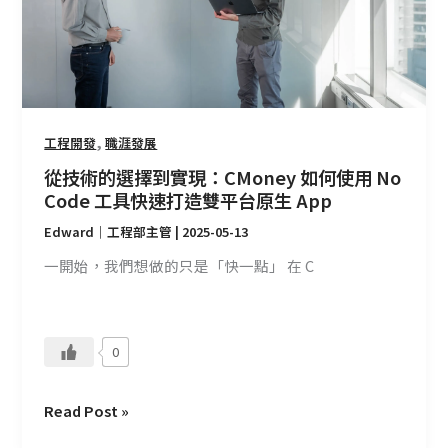
實
現：
CMoney
如
何
使
,
工程開發
職涯發展
用
從技術的選擇到實現：CMoney 如何使用 No
No
Code 工具快速打造雙平台原生 App
Code
Edward｜工程部主管
|
2025-05-13
工
具
一開始，我們想做的只是「快一點」 在 C
快
速
打
0
造
雙
平
Read Post »
台