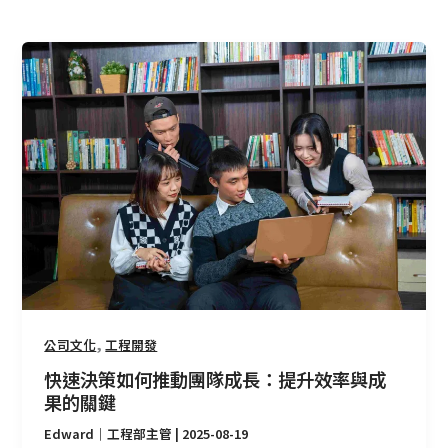
快
速
決
策
如
何
推
動
團
隊
成
長：
提
,
公司文化
工程開發
升
快速決策如何推動團隊成長：提升效率與成
效
果的關鍵
率
Edward｜工程部主管
|
2025-08-19
與