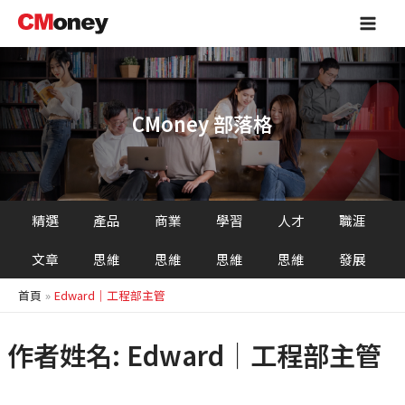
跳
Main
至
Men
主
要
內
容
CMoney 部落格
精選
產品
商業
學習
人才
職涯
文章
思維
思維
思維
思維
發展
首頁
Edward｜工程部主管
作者姓名: Edward｜工程部主管