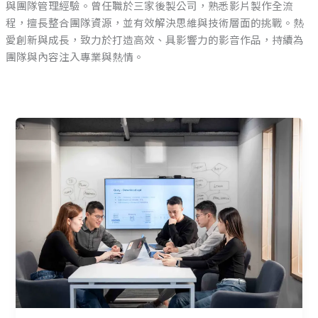
與團隊管理經驗。曾任職於三家後製公司，熟悉影片製作全流
程，擅長整合團隊資源，並有效解決思維與技術層面的挑戰。熱
愛創新與成長，致力於打造高效、具影響力的影音作品，持續為
團隊與內容注入專業與熱情。
從
剪
接
室
到
指
揮
台：
AI
如
何
重