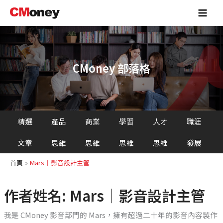
跳
Main
至
Men
主
要
內
容
CMoney 部落格
精選
產品
商業
學習
人才
職涯
文章
思維
思維
思維
思維
發展
首頁
Mars｜影音設計主管
作者姓名: Mars｜影音設計主管
我是 CMoney 影音部門的 Mars，擁有超過二十年的影音內容製作