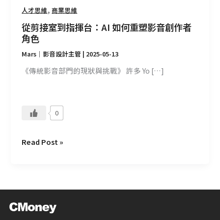
塑
,
人才思維
商業思維
影
從剪接室到指揮台：AI 如何重塑影音創作者
音
角色
創
Mars｜影音設計主管
|
2025-05-13
作
者
《傳統影音部門的現狀與挑戰》 許多 Yo […]
角
色
0
Read Post »