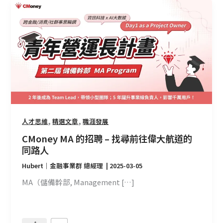
CMoney
MA
的
招
聘
–
找
尋
前
往
,
,
人才思維
精選文章
職涯發展
偉
大
CMoney MA 的招聘 – 找尋前往偉大航道的
航
同路人
道
Hubert｜金融事業群 總經理
|
2025-03-05
的
MA（儲備幹部, Management […]
同
路
人