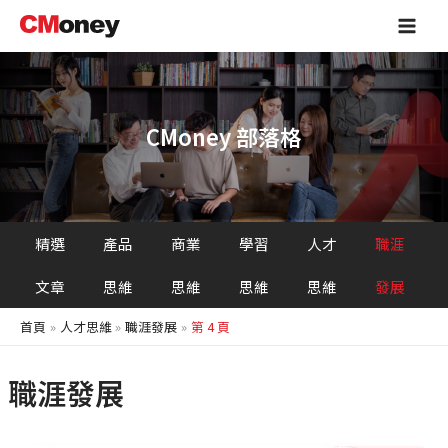
跳
Main
至
Men
主
要
內
容
CMoney 部落格
精選
產品
商業
學習
人才
職涯
文章
思維
思維
思維
思維
發展
首頁
人才思維
職涯發展
第 4 頁
職涯發展