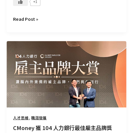
+1
Read Post »
CMoney
獲
104
人
力
銀
行
最
佳
雇
主
,
人才思維
職涯發展
品
CMoney 獲 104 人力銀行最佳雇主品牌獎
牌