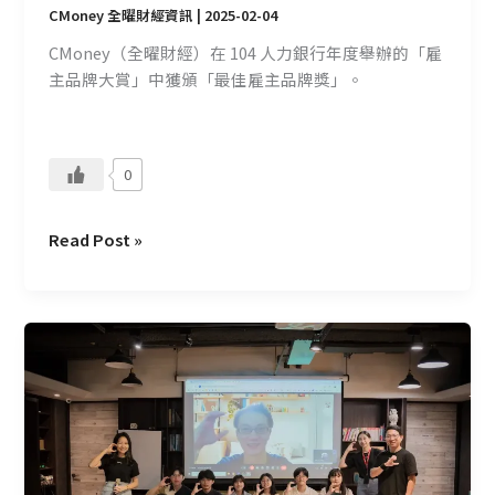
獎
CMoney 全曜財經資訊
|
2025-02-04
CMoney（全曜財經）在 104 人力銀行年度舉辦的「雇
主品牌大賞」中獲頒「最佳雇主品牌獎」。
0
Read Post »
台
大
電
資
學
院
參