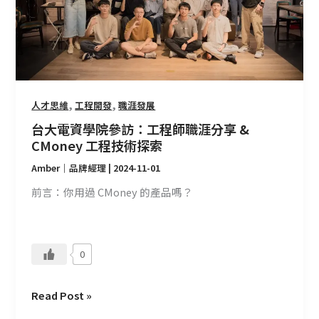
訪：
工
程
師
職
涯
,
,
人才思維
工程開發
職涯發展
分
台大電資學院參訪：工程師職涯分享 &
享
CMoney 工程技術探索
&
Amber｜品牌經理
|
2024-11-01
CMoney
工
前言：你用過 CMoney 的產品嗎？
程
技
術
0
探
索
Read Post »