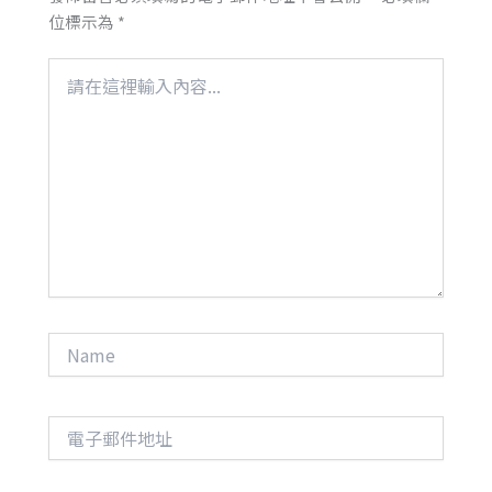
位標示為
*
請
在
這
裡
輸
入
內
容...
Name
電
子
郵
件