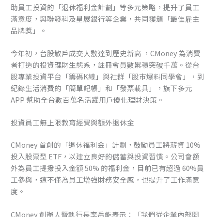
助員工投資的「退休福利金計劃」等多元策略，提升了員工
滿意度，與聯發科及星展銀行等企業，共同獲頒「最佳雇主
品牌獎」。
今年初，台股散戶成交人數達到歷史新高 ，CMoney 為消費
者打造的投資理財生態系，註冊會員數累積突破千萬。從台
股專業投資平台「籌碼K線」與社群「股市爆料同學會」，到
紀錄生活消費的「簡單記帳」和「發票載具」，旗下多元
APP 幫助全台數百萬名活躍用戶優化理財決策。
投資員工無上限教育經費與額外退休金
CMoney 首創的「退休福利金」計劃，鼓勵員工將薪資 10%
投入股票型 ETF，以建立良好的儲蓄與投資習慣。公司會額
外為員工提撥投入金額 50% 的福利金，目前已有超過 60%員
工參與，這不僅為員工增強財務安全感，也提升了工作滿意
度。
CMoney 創辦人暨執行長李岳能表示：「我們從企業內部開