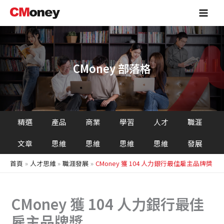
搜
跳
Main
尋
至
Men
主
要
內
容
CMoney 部落格
精選
產品
商業
學習
人才
職涯
文章
思維
思維
思維
思維
發展
首頁
人才思維
職涯發展
CMoney 獲 104 人力銀行最佳雇主品牌獎
CMoney 獲 104 人力銀行最佳
雇主品牌獎