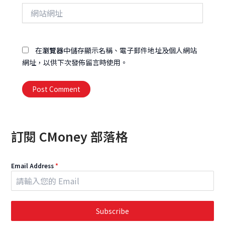
網
地
站
址
網
址
在
瀏覽器
中儲存顯示名稱、電子郵件地址及個人網站
網址，以供下次發佈留言時使用。
Alternative:
訂閱 CMoney 部落格
Email Address
*
Subscribe