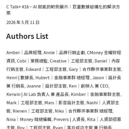
C Talk+ #16－AI 賦能的範例展示：巨量數據結構化的解決方
案
2026 年 5 月 11 日
Authors List
Amber｜品牌經理
,
Annie｜品牌行銷企劃
,
CMoney 全曜財經
資訊
,
Cobi｜業務總監
,
Creative｜工程部主管
,
Daniel｜內容
行銷主管
,
Edward｜工程部主管
,
Gary｜合作夥伴事業群主管
,
Henri | 數據長
,
Hubert｜金融事業群 總經理
,
Jason｜設計長
兼 行銷長
,
Joanne｜設計部主管
,
Ken｜創辦人 兼 CEO
,
Kerwin | AI Lab 負責人 兼 產品長
,
Kimber｜金融事業群主管
,
Mark｜工程部主管
,
Mars｜影音設計主管
,
Nashi｜人資部主
管
,
Nienen｜工程部主管
,
Niko｜合作夥伴事業群 總經理
,
Nina｜Money 錢總編輯
,
Prevers | 人資長
,
Rita｜人資部招募
主管
,
Roy｜工程部主管
,
Ryan｜客戶成功主管 兼 行銷長
,