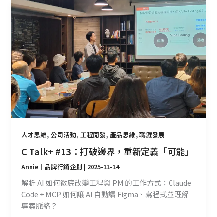
C
Talk+
#13：
打
破
邊
界，
重
新
定
義
「可
,
,
,
,
人才思維
公司活動
工程開發
產品思維
職涯發展
能」
C Talk+ #13：打破邊界，重新定義「可能」
Annie｜品牌行銷企劃
|
2025-11-14
解析 AI 如何徹底改變工程與 PM 的工作方式：Claude
Code + MCP 如何讓 AI 自動讀 Figma、寫程式並理解
專案脈絡？