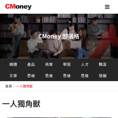
跳
Main
至
Men
主
要
內
容
CMoney 部落格
精選
產品
商業
學習
人才
職涯
文章
思維
思維
思維
思維
發展
首頁
一人獨角獸
一人獨角獸