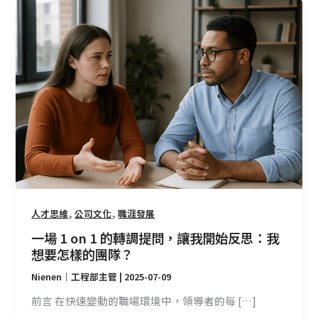
一
場
1
on
1
的
轉
調
提
問，
讓
我
開
,
,
人才思維
公司文化
職涯發展
始
一場 1 on 1 的轉調提問，讓我開始反思：我
反
想要怎樣的團隊？
思：
Nienen｜工程部主管
|
2025-07-09
我
想
前言 在快速變動的職場環境中，領導者的每 […]
要