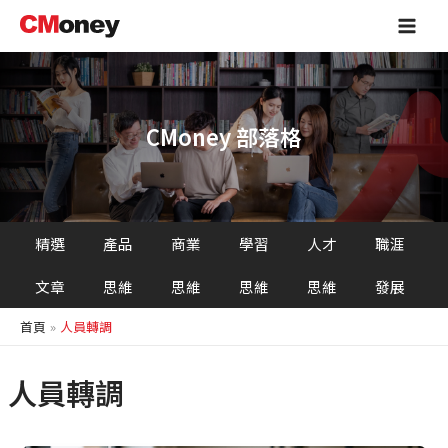
跳
Main
至
Men
主
要
內
容
CMoney 部落格
精選
產品
商業
學習
人才
職涯
文章
思維
思維
思維
思維
發展
首頁
人員轉調
人員轉調