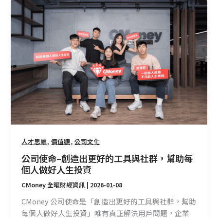
公
司
使
命
–
創
造
出
更
好
的
工
,
,
人才思維
價值觀
公司文化
具
與
公司使命–創造出更好的工具與社群，幫助每
社
個人做好人生投資
群，
CMoney 全曜財經資訊
|
2026-01-08
幫
CMoney 公司使命是「創造出更好的工具與社群，幫助
助
每個人做好人生投資」唯有真正解決用戶問題，企業
每