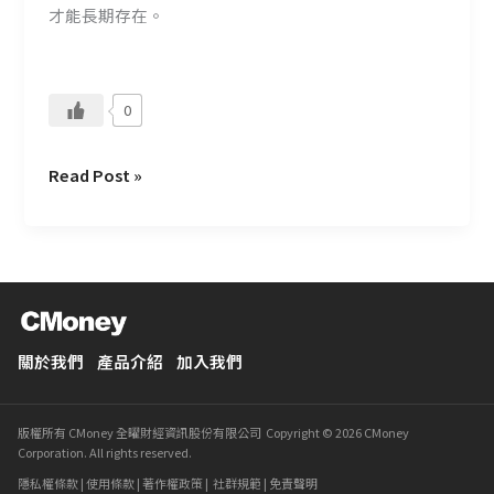
才能長期存在。
個
人
做
好
0
人
生
Read Post »
投
資
關於我們
產品介紹
加入我們
版權所有 CMoney 全曜財經資訊股份有限公司 Copyright © 2026 CMoney
Corporation. All rights reserved.
隱私權條款
|
使用條款
|
著作權政策
|
社群規範
|
免責聲明