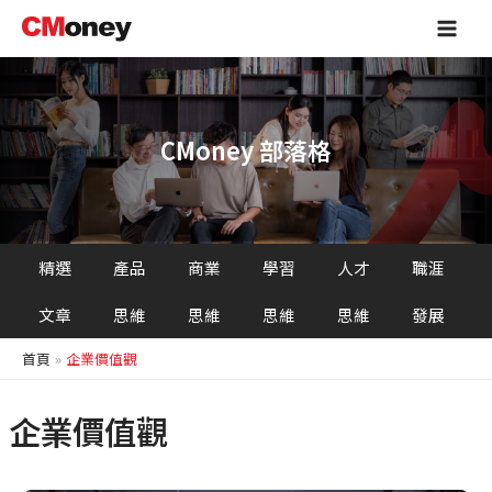
跳
Main
至
Men
主
要
內
容
CMoney 部落格
精選
產品
商業
學習
人才
職涯
文章
思維
思維
思維
思維
發展
首頁
企業價值觀
企業價值觀