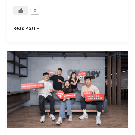
0
Read Post »
公
司
使
命
–
創
造
出
更
好
的
工