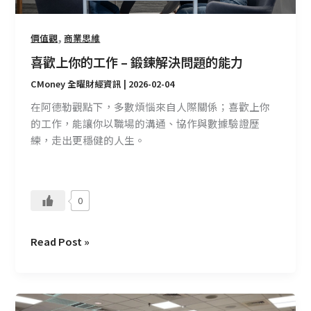
鍛
鍊
解
,
價值觀
商業思維
決
喜歡上你的工作 – 鍛鍊解決問題的能力
問
題
CMoney 全曜財經資訊
|
2026-02-04
的
在阿德勒觀點下，多數煩惱來自人際關係；喜歡上你
能
的工作，能讓你以職場的溝通、協作與數據驗證歷
力
練，走出更穩健的人生。
0
Read Post »
CMoney