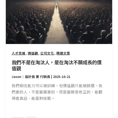
不
是
在
淘
汰
人，
是
在
,
,
,
人才思維
價值觀
公司文化
精選文章
淘
汰
我們不是在淘汰人，是在淘汰不願成長的價
不
值觀
願
Jason｜設計長 兼 行銷長
|
2025-10-21
成
我們相信能力可以被訓練，但價值觀只能被篩選，我
長
們要的人，不是最厲害的，而是最願意修正的，能聽
的
得進真話、能面對挑戰。
價
值
觀