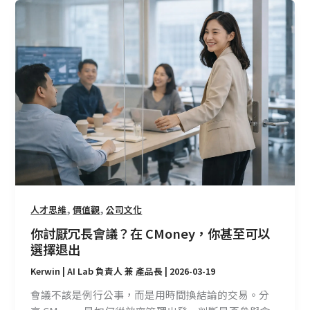
你
決
討
勝
厭
點？
冗
長
會
議？
在
CMoney，
你
甚
至
可
,
,
人才思維
價值觀
公司文化
以
你討厭冗長會議？在 CMoney，你甚至可以
選
選擇退出
擇
Kerwin | AI Lab 負責人 兼 產品長
|
2026-03-19
退
出
會議不該是例行公事，而是用時間換結論的交易。分