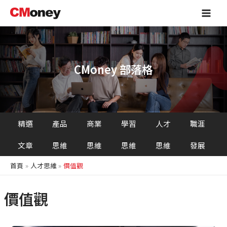
跳
Main
至
Men
主
要
內
容
CMoney 部落格
精選
產品
商業
學習
人才
職涯
文章
思維
思維
思維
思維
發展
首頁
人才思維
價值觀
價值觀