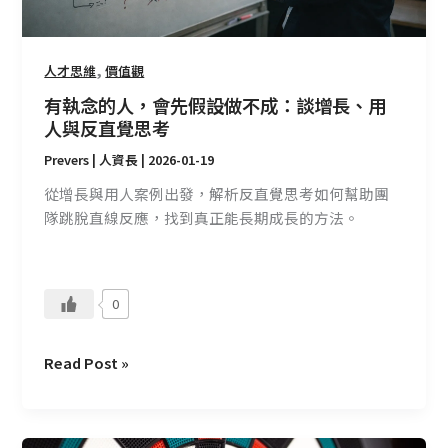
不
成：
談
,
人才思維
價值觀
增
有執念的人，會先假設做不成：談增長、用
長、
人與反直覺思考
用
Prevers | 人資長
|
2026-01-19
人
與
從增長與用人案例出發，解析反直覺思考如何幫助團
反
隊跳脫直線反應，找到真正能長期成長的方法。
直
覺
思
0
考
Read Post »