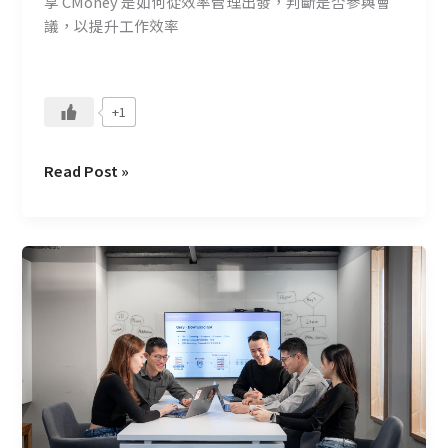
享 CMoney 是如何從效率管理出發，判斷是否參與會
議，以提升工作效率
+1
Read Post »
喜
歡
上
你
的
工
作
–