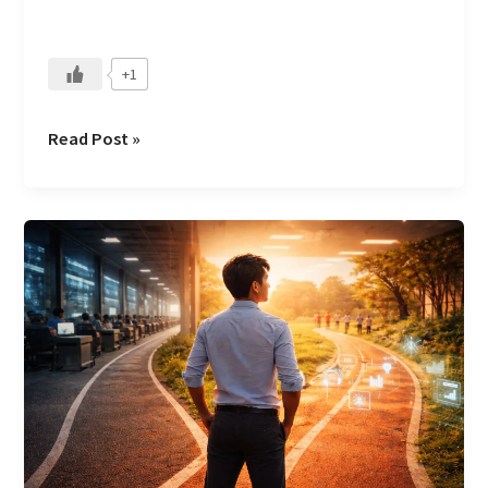
隊
成
長
+1
Read Post »
當
AI
縮
短
了
天
賦
與
努
力