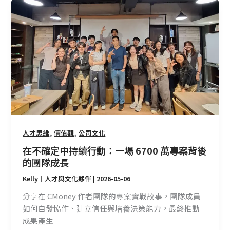
在
不
確
定
中
持
續
行
動：
一
場
,
,
人才思維
價值觀
公司文化
6700
在不確定中持續行動：一場 6700 萬專案背後
萬
的團隊成長
專
案
Kelly｜人才與文化夥伴
|
2026-05-06
背
分享在 CMoney 作者團隊的專案實戰故事，團隊成員
後
如何自發協作、建立信任與培養決策能力，最終推動
的
成果產生
團