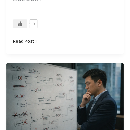
長
的
事
0
業
Read Post »
有
執
念
的
人，
會
先
假
設
做