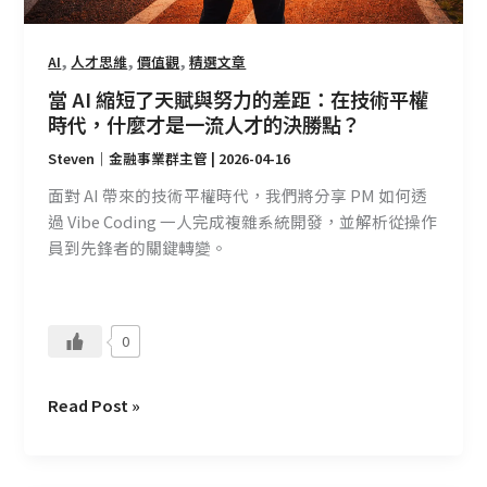
的
差
距：
,
,
,
AI
人才思維
價值觀
精選文章
在
當 AI 縮短了天賦與努力的差距：在技術平權
技
時代，什麼才是一流人才的決勝點？
術
Steven｜金融事業群主管
|
2026-04-16
平
權
面對 AI 帶來的技術平權時代，我們將分享 PM 如何透
時
過 Vibe Coding 一人完成複雜系統開發，並解析從操作
代，
員到先鋒者的關鍵轉變。
什
麼
才
0
是
一
流
Read Post »
人
才
的