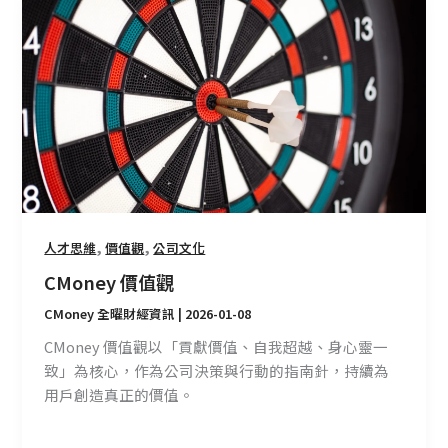
CMoney
價
值
觀
,
,
人才思維
價值觀
公司文化
CMoney 價值觀
CMoney 全曜財經資訊
|
2026-01-08
CMoney 價值觀以「貢獻價值、自我超越、身心靈一
致」為核心，作為公司決策與行動的指南針，持續為
用戶創造真正的價值。