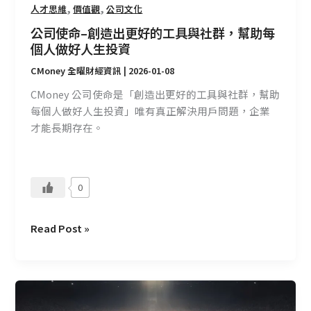
,
,
人才思維
價值觀
公司文化
具
與
公司使命–創造出更好的工具與社群，幫助每
社
個人做好人生投資
群，
CMoney 全曜財經資訊
|
2026-01-08
幫
CMoney 公司使命是「創造出更好的工具與社群，幫助
助
每個人做好人生投資」唯有真正解決用戶問題，企業
每
才能長期存在。
個
人
做
好
0
人
生
Read Post »
投
資
我
們