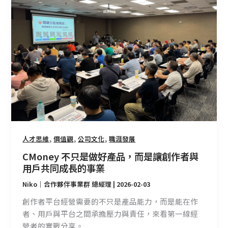
不
只
是
做
好
產
品，
而
是
讓
創
,
,
,
作
人才思維
價值觀
公司文化
職涯發展
者
CMoney 不只是做好產品，而是讓創作者與
與
用戶共同成長的事業
用
Niko｜合作夥伴事業群 總經理
|
2026-02-03
戶
共
創作者平台經營需要的不只是產品能力，而是能在作
同
者、用戶與平台之間承擔壓力與責任，來看第一線經
成
營者的實戰分享。