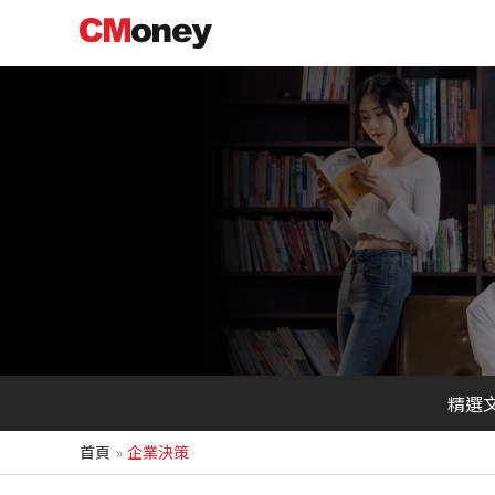
跳
至
主
要
內
容
精選
首頁
企業決策