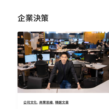
企業決策
如
何
鍛
鍊
「決
策
正
確」
的
能
力？
,
,
公司文化
商業思維
精選文章