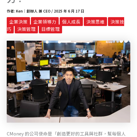
作者:
Ken｜創辦人 兼 CEO
/
2025 年 6 月 17 日
企業決策
企業領導力
個人成長
決策思維
決策技
巧
決策管理
目標管理
CMoney 的公司使命是「創造更好的工具與社群，幫每個人