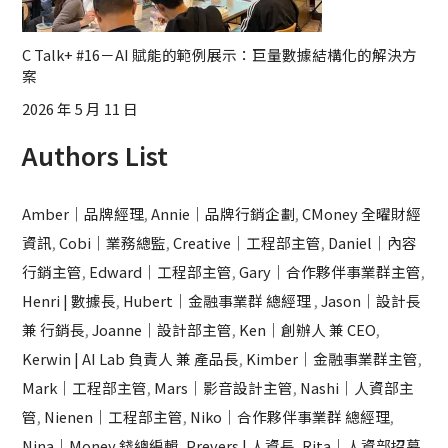
C Talk+ #16－AI 賦能的範例展示：巨量數據結構化的解決方
案
2026 年 5 月 11 日
Authors List
Amber｜品牌經理
,
Annie｜品牌行銷企劃
,
CMoney 全曜財經
資訊
,
Cobi｜業務總監
,
Creative｜工程部主管
,
Daniel｜內容
行銷主管
,
Edward｜工程部主管
,
Gary｜合作夥伴事業群主管
,
Henri | 數據長
,
Hubert｜金融事業群 總經理
,
Jason｜設計長
兼 行銷長
,
Joanne｜設計部主管
,
Ken｜創辦人 兼 CEO
,
Kerwin | AI Lab 負責人 兼 產品長
,
Kimber｜金融事業群主管
,
Mark｜工程部主管
,
Mars｜影音設計主管
,
Nashi｜人資部主
管
,
Nienen｜工程部主管
,
Niko｜合作夥伴事業群 總經理
,
Nina｜Money 錢總編輯
,
Prevers | 人資長
,
Rita｜人資部招募