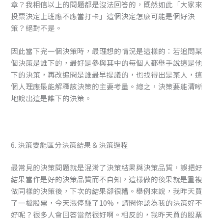
章？我相信以上的問題都是沒法回答的，既然如此「大家來
投票決定上班應不應當打卡」這個決定怎麼可能是個好決
策？絕對不是。
因此當下完一個決策時，最理想的情況是這樣的：若追問某
個決策是誰下的，最好是參與其中的每個人都舉手說這是他
下的決策，再改追問是誰最早提議的，也找得出是某人，這
個人理應最能解釋該決策的主要考量。總之，決策要能清晰
地說出這是誰下的決策。
6. 決策要能區分決策結果＆決策過程
最常見的決策問題就是混淆了決策結果與決策品質，誤把好
結果當作是好的決策品質而不自知，這樣做的後果就是重複
做同樣的決策後，下次的結果卻很糟。舉例來說，我昨天買
了一檔股票，今天漲停賺了10%，請問你認為我的決策好不
好呢？很多人會回答當然很好啊。相反的，我昨天買的股票