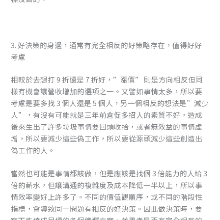
3. 好決策的身邊，通常有完全相反的好策略存在，值得好好
考慮
相較於去想打 9 折還是 7 折好，”漲價” 則是方向相反但同
樣有機會讓營收增加的選項之一。又譬如事情太多，所以要
考慮是要多找 3 個人還是 5 個人，另一個相反的想法是”減少
人”，有沒有可能就是三年前倉促多招人的素質不好，造成
後來生出了許多垃圾事情要回頭收拾，或者無效益的事情虛
增，所以要減少這些偽工作，所以要從源頭減少這些創造出
偽工作的人。
當然也可能是事情都該做，但是應該是找個 3 倍能力的人給 3
倍的薪水，但讓溝通的複雜度及成本降低一半以上，所以事
情效率變好上許多了。不同的價值觀順序，或不同的階段性
指標，會導致同一問題有相反的好決策。因此做決策時，要