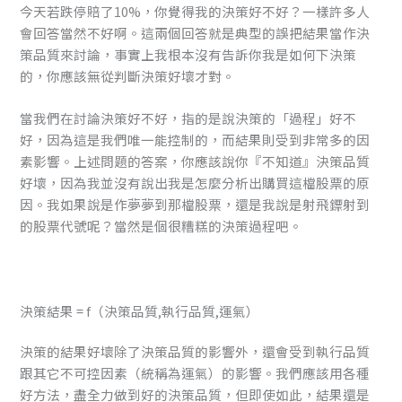
今天若跌停賠了10%，你覺得我的決策好不好？一樣許多人
會回答當然不好啊。這兩個回答就是典型的誤把結果當作決
策品質來討論，事實上我根本沒有告訴你我是如何下決策
的，你應該無從判斷決策好壞才對。
當我們在討論決策好不好，指的是說決策的「過程」好不
好，因為這是我們唯一能控制的，而結果則受到非常多的因
素影響。上述問題的答案，你應該說你『不知道』決策品質
好壞，因為我並沒有說出我是怎麼分析出購買這檔股票的原
因。我如果說是作夢夢到那檔股票，還是我說是射飛鏢射到
的股票代號呢？當然是個很糟糕的決策過程吧。
決策結果 = f（決策品質,執行品質,運氣）
決策的結果好壞除了決策品質的影響外，還會受到執行品質
跟其它不可控因素（統稱為運氣）的影響。我們應該用各種
好方法，盡全力做到好的決策品質，但即使如此，結果還是