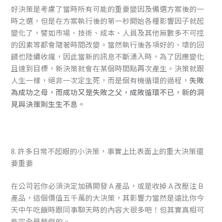
好決策是考慮了當時所有可能的重要變因及備選方案後的一
時之選，但是在方案執行後的第一秒開始各種影響因子就起
變化了，譬如市場、技術、成本、人員及其他無數多不可控
的因素等都會隨著時間改變。當然執行後各項好的、壞的回
饋也陸續收攏，因此當新的訊息不斷湧入時，為了因應變化
且達到目標，新決策就會在某個時間點再次產生。決策就跟
人生一樣，絕非一次定生死，而是個有機循環的過程，
失敗
為成功之母，而成功又是失敗之父，成敗循環不已，新的洞
見與決策則生生不息。
8. 許多日常不起眼的小決策，事實上比表面上的重大決策還
要重要
在公司若你必須決定加碼開發 A 產品，或是收掉 A 改壓注 B
產品，這個價值五千萬的大決策，其影響力當然是遠比你今
天中午吃飯時跟同事聊天時的內容大很多吧！但其實真相可
能完全是顛倒的。