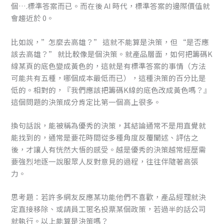
個….標準答案而已。而在後 AI 時代，標準答案的邊際價值就
會趨近於 0。
比如說，”怎麼去高雄？” 這就不能算是決策，但 “是否應
該去高雄？” 就比較像是個決策。就產品層面，如何把籌碼K
線某頁的底色變成黃色的，這就是有標準答案的事情（方法
可能共有五種，哪個成本最低而已），這種決策的百分比是
低的。相對的，『我們應該把籌碼K線的底色改成黃色嗎？』
這個問題的決策成分肯定比第一個高上很多。
換句話說，能被稱為優秀的決策，其結論通常不是用直覺就
能找到的，通常是要花時間從多種角度反覆闡述、評估之
後，才讓人有恍然大悟的感受。越是優秀的決策越常經歷需
要強烈地逐一說服眾人反對意見的過程，往往伴隨著高張
力。
思考題：若許多網友反應某功能他們不喜歡，產品經理就決
定直接移除、或請員工匿名投票某個政策，若過半的話公司
就執行。以上能算是決策嗎？