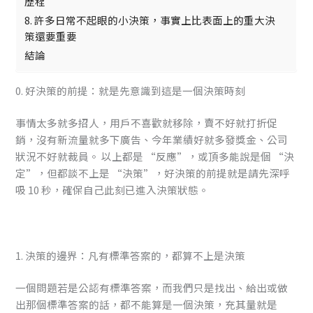
歷程
8. 許多日常不起眼的小決策，事實上比表面上的重大決
策還要重要
結論
0. 好決策的前提：就是先意識到這是一個決策時刻
事情太多就多招人，用戶不喜歡就移除，賣不好就打折促
銷，沒有新流量就多下廣告、今年業績好就多發獎金、公司
狀況不好就裁員。 以上都是 “反應”，或頂多能說是個 “決
定”，但都談不上是 “決策”，好決策的前提就是請先深呼
吸 10 秒，確保自己此刻已進入決策狀態。
1. 決策的邊界：凡有標準答案的，都算不上是決策
一個問題若是公認有標準答案，而我們只是找出、給出或做
出那個標準答案的話，都不能算是一個決策，充其量就是