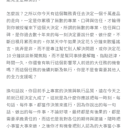
怎麼說？之所以你今天有這個職務責任去決定一個千萬產品
的走向，一定是你累積了無數的專業、口碑與信任，才輪得
到你被授權來下這個大決定，所謂的無數的專業、信任與口
碑，是你過去數十年來的每一刻決定要說什麼、做什麼，不
斷日積月累而來的。你某天中午如果決定花 5 分鐘來散播謠
言、挑弄是非，而不是專注幫忙別人解決問題，或你決定花
10 分鐘談談新聞焦點，而不是幫同事排憂解難、指點迷津，
時間一久，你還會有執行這個影響眾人前途的大任務的機會
嗎？而這個任務的後續判斷及執行，你是不是會需要其他人
的全力支援呢？
換句話說，你目前手上專案的決策與執行品質，遠在今天之
前就已經決定九成了。這就是為什麼你應該把每一時刻，每
句話、每件事，都當作決策來進行，因為你說出的每一句
話、做出的每一件事，不論好壞，最終都是有後果的，都是
需要承擔責任的，而這也是我對各位的期待與建議，隨時把
小事當大事來做，之後你才有機會把別人認為的大事當小事