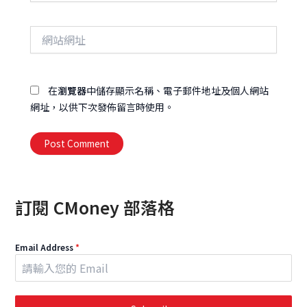
郵
件
網
地
站
址
網
址
在
瀏覽器
中儲存顯示名稱、電子郵件地址及個人網站
網址，以供下次發佈留言時使用。
Alternative:
訂閱 CMoney 部落格
Email Address
*