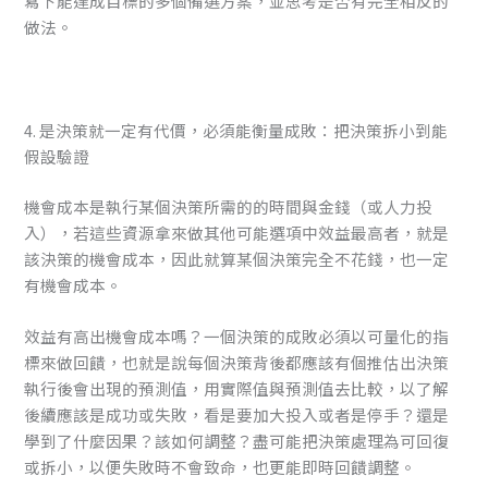
寫下能達成目標的多個備選方案，並思考是否有完全相反的
做法。
4. 是決策就一定有代價，必須能衡量成敗：把決策拆小到能
假設驗證
機會成本是執行某個決策所需的的時間與金錢（或人力投
入），若這些資源拿來做其他可能選項中效益最高者，就是
該決策的機會成本，因此就算某個決策完全不花錢，也一定
有機會成本。
效益有高出機會成本嗎？一個決策的成敗必須以可量化的指
標來做回饋，也就是說每個決策背後都應該有個推估出決策
執行後會出現的預測值，用實際值與預測值去比較，以了解
後續應該是成功或失敗，看是要加大投入或者是停手？還是
學到了什麼因果？該如何調整？盡可能把決策處理為可回復
或拆小，以便失敗時不會致命，也更能即時回饋調整。