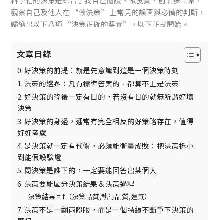
科學化的決策是綜合了我自己閱讀、做投資、創業多年來，
觀察自己及他人在 “做決策” 上常見的誤區與必備的判斷，
歸納出以下八項 “決策正確的要素”，以下正式開始。
文章目錄
0. 好決策的前提：就是先意識到這是一個決策時刻
1. 決策的邊界：凡有標準答案的，都算不上是決策
2. 好決策的背後一定有目的，若沒有目的就無所謂好壞
決策
3. 好決策的身邊，通常有完全相反的好策略存在，值得
好好考慮
4. 是決策就一定有代價，必須能衡量成敗：把決策拆小
到能假設驗證
5. 問決策是誰下的，一定要能回答出某個人
6. 決策要能區分決策結果＆決策過程
決策結果 = f（決策品質,執行品質,運氣）
7. 決策不是一翻兩瞪眼，而是一個持續不斷重下決策的