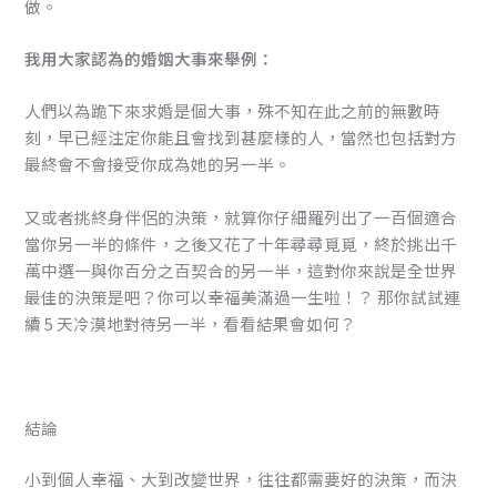
做。
我用大家認為的婚姻大事來舉例：
人們以為跪下來求婚是個大事，殊不知在此之前的無數時
刻，早已經注定你能且會找到甚麼樣的人，當然也包括對方
最終會不會接受你成為她的另一半。
又或者挑終身伴侶的決策，就算你仔細羅列出了一百個適合
當你另一半的條件，之後又花了十年尋尋覓覓，終於挑出千
萬中選一與你百分之百契合的另一半，這對你來說是全世界
最佳的決策是吧？你可以幸福美滿過一生啦！？ 那你試試連
續 5 天冷漠地對待另一半，看看結果會如何？
結論
小到個人幸福、大到改變世界，往往都需要好的決策，而決