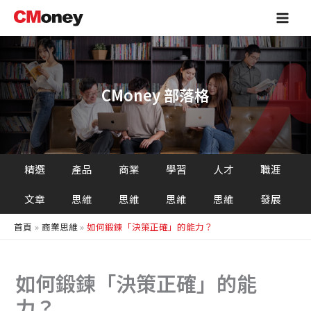
搜
跳
Main
尋
至
Men
主
要
內
容
CMoney 部落格
精選
產品
商業
學習
人才
職涯
文章
思維
思維
思維
思維
發展
首頁
商業思維
如何鍛鍊「決策正確」的能力？
如何鍛鍊「決策正確」的能
力？