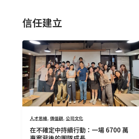
信任建立
在
不
確
定
中
持
續
行
動：
一
,
,
人才思維
價值觀
公司文化
場
在不確定中持續行動：一場 6700 萬
6700
專案背後的團隊成長