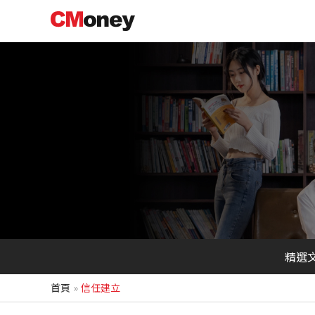
跳
至
主
要
內
容
精選
首頁
信任建立