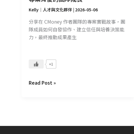
萬
專
Kelly｜人才與文化夥伴
|
2026-05-06
案
分享在 CMoney 作者團隊的專案實戰故事，團
背
隊成員如何自發協作、建立信任與培養決策能
後
力，最終推動成果產生
的
團
隊
成
+1
長
Read Post »