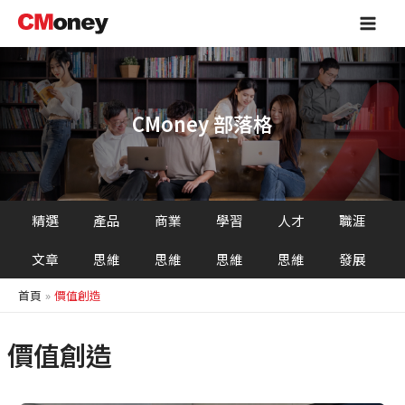
跳
Main
至
Men
主
要
內
容
CMoney 部落格
精選
產品
商業
學習
人才
職涯
文章
思維
思維
思維
思維
發展
首頁
價值創造
價值創造