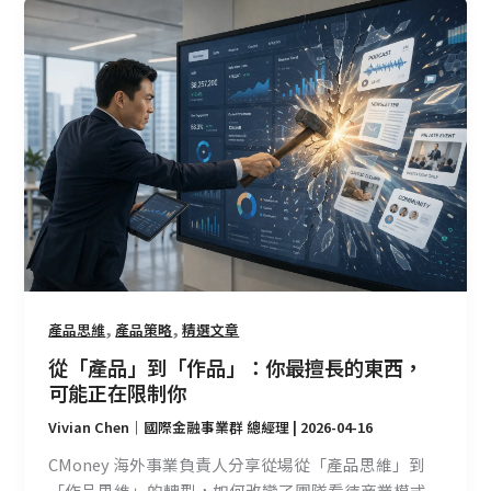
從
「產
品」
到
「作
品」：
你
最
擅
長
的
東
西，
,
,
產品思維
產品策略
精選文章
可
從「產品」到「作品」：你最擅長的東西，
能
可能正在限制你
正
Vivian Chen｜國際金融事業群 總經理
|
2026-04-16
在
限
CMoney 海外事業負責人分享從場從「產品思維」到
制
「作品思維」的轉型，如何改變了團隊看待商業模式